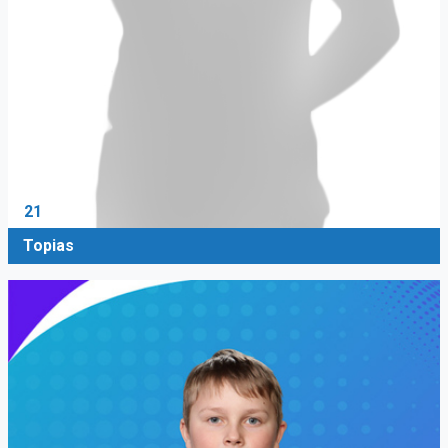
21
Topias