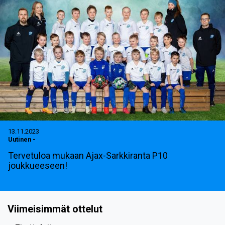
13.11.2023
Uutinen
-
Tervetuloa mukaan Ajax-Sarkkiranta P10
joukkueeseen!
Viimeisimmät ottelut