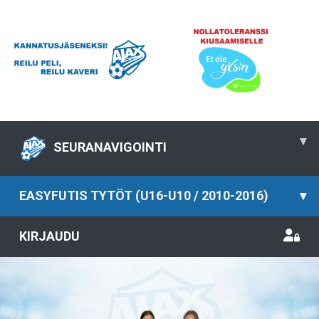
▾
SEURANAVIGOINTI
EASYFUTIS TYTÖT (U16-U10 / 2010-2016)
▾
KIRJAUDU