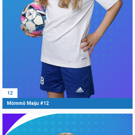
12
Mömmö Maiju #12