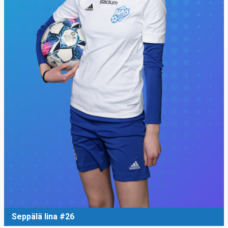
Seppälä Iina #26