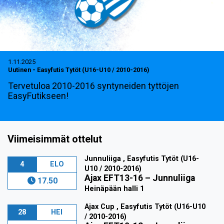
1.11.2025
Uutinen
-
Easyfutis Tytöt (U16-U10 / 2010-2016)
Tervetuloa 2010-2016 syntyneiden tyttöjen
EasyFutikseen!
Viimeisimmät ottelut
Junnuliiga , Easyfutis Tytöt (U16-
4
ELO
U10 / 2010-2016)
Ajax EFT13-16
–
Junnuliiga
17.50
Heinäpään halli 1
Ajax Cup , Easyfutis Tytöt (U16-U10
28
HEI
/ 2010-2016)