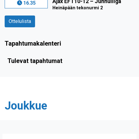
Ajax EFT10-12
–
Junnuliiga
16.35
Heinäpään tekonurmi 2
Ottelulista
Tapahtumakalenteri
Tulevat tapahtumat
Joukkue