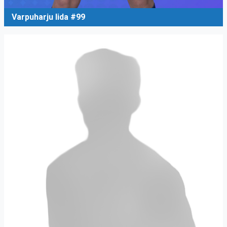
Varpuharju Iida #99