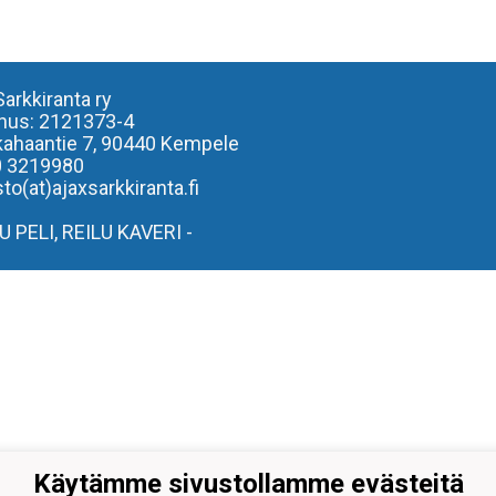
Sarkkiranta ry
nus: 2121373-4
kahaantie 7,
90440 Kempele
0 3219980
to(at)ajaxsarkkiranta.fi
LU PELI, REILU KAVERI -
Käytämme sivustollamme evästeitä