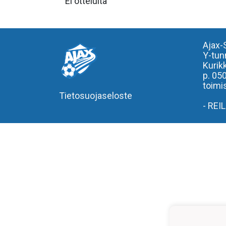
Ei otteluita
Ajax-
Y-tun
Kurik
p. 05
toimis
Tietosuojaseloste
- REI