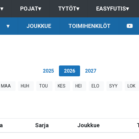
S
▾
POJAT
▾
TYTÖT
▾
EASYFUTIS
▾
▾
JOUKKUE
TOIMIHENKILÖT
2025
2026
2027
MAA
HUH
TOU
KES
HEI
ELO
SYY
LOK
a
Sarja
Joukkue