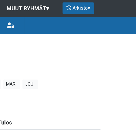
Arkisto
▾
MUUT RYHMÄT
▾
MAR
JOU
Tulos