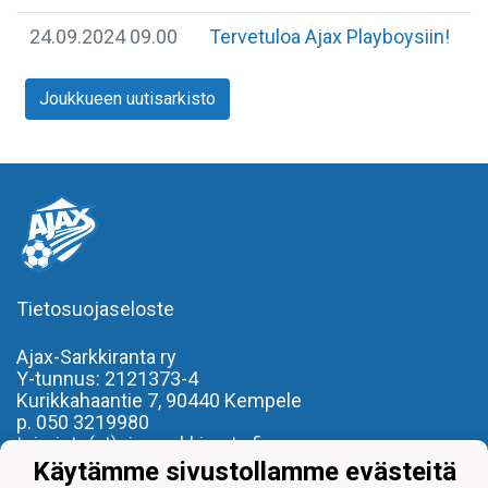
24.09.2024 09.00
Tervetuloa Ajax Playboysiin!
Joukkueen uutisarkisto
Tietosuojaseloste
Ajax-Sarkkiranta ry
Y-tunnus: 2121373-4
Kurikkahaantie 7,
90440 Kempele
p. 050 3219980
toimisto(at)ajaxsarkkiranta.fi
Käytämme sivustollamme evästeitä
- REILU PELI, REILU KAVERI -