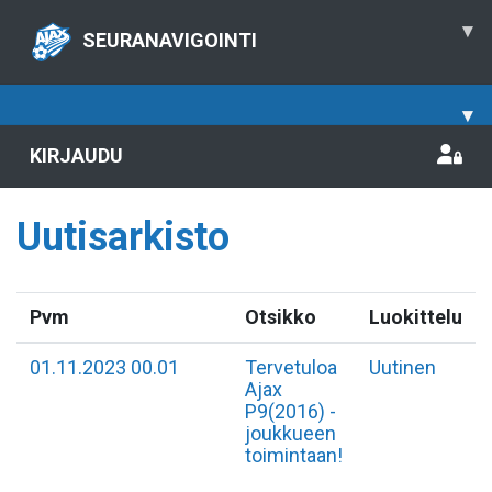
▾
SEURANAVIGOINTI
▾
KIRJAUDU
Uutisarkisto
Pvm
Otsikko
Luokittelu
01.11.2023 00.01
Tervetuloa
Uutinen
Ajax
P9(2016) -
joukkueen
toimintaan!