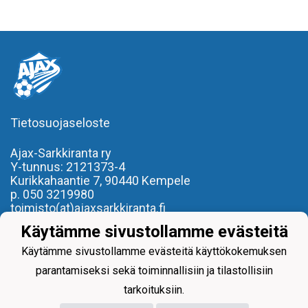
Tietosuojaseloste
Ajax-Sarkkiranta ry
Y-tunnus: 2121373-4
Kurikkahaantie 7,
90440 Kempele
p. 050 3219980
toimisto(at)ajaxsarkkiranta.fi
Käytämme sivustollamme evästeitä
- REILU PELI, REILU KAVERI -
Käytämme sivustollamme evästeitä käyttökokemuksen
parantamiseksi sekä toiminnallisiin ja tilastollisiin
tarkoituksiin.