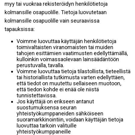
myy tai vuokraa rekisteröidyn henkilötietoja
kolmansille osapuolille. Tietoja luovutetaan
kolmansille osapuolille vain seuraavissa
tapauksissa:
Voimme luovuttaa käyttäjän henkilötietoja
toimivaltaisten viranomaisten tai muiden
tahojen esittämien vaatimusten edellyttämällä,
kulloinkin voimassaolevaan lainsäädäntöön
perustuvalla, tavalla.
Voimme luovuttaa tietoja tilastollista, tieteellistä
tai historiallista tutkimusta varten edellyttäen,
että tiedot on muutettu sellaiseen muotoon,
että tiedon kohde ei enää ole niistä
tunnistettavissa.
Jos käyttäjä on erikseen antanut
suostumuksensa seuran
yhteistyökumppaneiden sähköiseen
suoramarkkinointiin, voidaan käyttäjän tietoja
luovuttaa tarkoin valituille
yhteistyökumppaneille