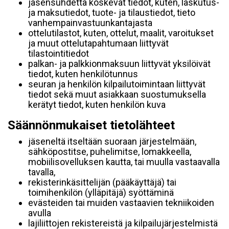
jäsensuhdetta koskevat tiedot, kuten, laskutus-
ja maksutiedot, tuote- ja tilaustiedot, tieto
vanhempainvastuunkantajasta
ottelutilastot, kuten, ottelut, maalit, varoitukset
ja muut ottelutapahtumaan liittyvät
tilastointitiedot
palkan- ja palkkionmaksuun liittyvät yksilöivät
tiedot, kuten henkilötunnus
seuran ja henkilön kilpailutoimintaan liittyvät
tiedot sekä muut asiakkaan suostumuksella
kerätyt tiedot, kuten henkilön kuva
Säännönmukaiset tietolähteet
jäseneltä itseltään suoraan järjestelmään,
sähköpostitse, puhelimitse, lomakkeella,
mobiilisovelluksen kautta, tai muulla vastaavalla
tavalla,
rekisterinkäsittelijän (pääkäyttäjä) tai
toimihenkilön (ylläpitäjä) syöttäminä
evästeiden tai muiden vastaavien tekniikoiden
avulla
lajiliittojen rekistereistä ja kilpailujärjestelmistä