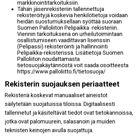
markkinointitarkoituksiin.
Tähän jäsenrekisteriin tallennettuja
rekisteröityjä koskevia henkilötietoja voidaan
heidän suostumuksellaan syöttää suoraan
Suomen Palloliiton Pelipaikka -rekisteriin.
Viennin tarkoituksena on urheilutoimintaan
osallistumiseen vaadittavan lisenssin
(Pelipassi) rekisteröinti ja hallinnointi
Pelipaikka-rekisterissä. Lisätietoja Suomen
Palloliiton noudattamasta
tietosuojakäytännöstä voit saada osoitteesta
https://www.palloliitto.fi/tietosuoja/
Rekisterin suojauksen periaatteet
Rekisteriä koskevat manuaaliset aineistot
säilytetään suojatuissa tiloissa. Digitaalisesti
tallennetut ja käsiteltävät tiedot ovat tietokannoissa,
jotka ovat palomuurein, salasanoin ja muiden
teknisten keinojen avulla suojattuja.