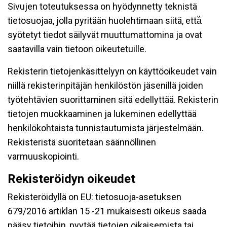
Sivujen toteutuksessa on hyödynnetty teknistä
tietosuojaa, jolla pyritään huolehtimaan siitä, että̈
syötetyt tiedot säilyvät muuttumattomina ja ovat
saatavilla vain tietoon oikeutetuille.
Rekisterin tietojenkäsittelyyn on käyttöoikeudet vain
niillä rekisterinpitäjän henkilöstön jäsenillä joiden
työtehtävien suorittaminen sitä edellyttää. Rekisterin
tietojen muokkaaminen ja lukeminen edellyttää
henkilökohtaista tunnistautumista järjestelmään.
Rekisteristä suoritetaan säännöllinen
varmuuskopiointi.
Rekisteröidyn oikeudet
Rekisteröidyllä on EU: tietosuoja-asetuksen
679/2016 artiklan 15 -21 mukaisesti oikeus saada
pääsy tietoihin, pyytää tietojen oikaisemista tai