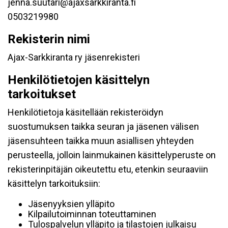
jenna.suutari@ajaxsarkkiranta.fi
0503219980
Rekisterin nimi
Ajax-Sarkkiranta ry jäsenrekisteri
Henkilötietojen käsittelyn
tarkoitukset
Henkilötietoja käsitellään rekisteröidyn
suostumuksen taikka seuran ja jäsenen välisen
jäsensuhteen taikka muun asiallisen yhteyden
perusteella, jolloin lainmukainen käsittelyperuste on
rekisterinpitäjän oikeutettu etu, etenkin seuraaviin
käsittelyn tarkoituksiin:
Jäsenyyksien ylläpito
Kilpailutoiminnan toteuttaminen
Tulospalvelun ylläpito ja tilastojen julkaisu