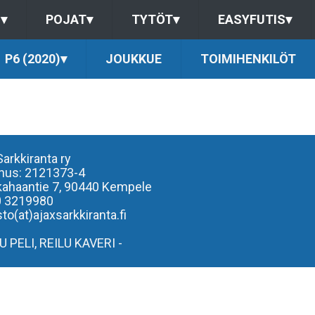
S
▾
POJAT
▾
TYTÖT
▾
EASYFUTIS
▾
P6 (2020)
▾
JOUKKUE
TOIMIHENKILÖT
Sarkkiranta ry
nus: 2121373-4
kahaantie 7,
90440 Kempele
0 3219980
to(at)ajaxsarkkiranta.fi
LU PELI, REILU KAVERI -