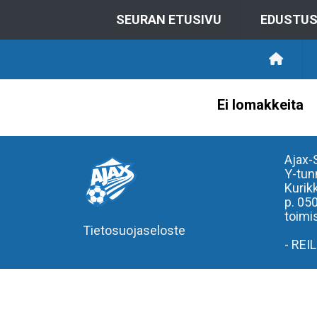
SEURAN ETUSIVU
EDUSTU
Ei lomakkeita
Ajax-
Y-tun
Kurik
p. 05
toimis
Tietosuojaseloste
- REI