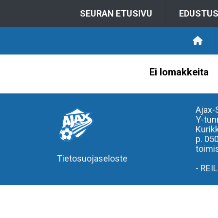
SEURAN ETUSIVU
EDUSTU
Ei lomakkeita
Ajax-
Y-tun
Kurik
p. 05
toimis
Tietosuojaseloste
- REI