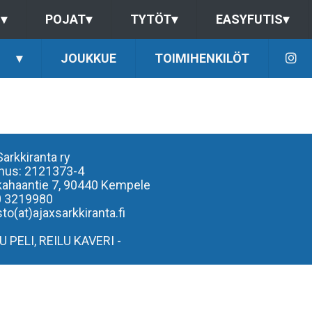
S
▾
POJAT
▾
TYTÖT
▾
EASYFUTIS
▾
▾
JOUKKUE
TOIMIHENKILÖT
Sarkkiranta ry
nus: 2121373-4
kahaantie 7,
90440 Kempele
0 3219980
to(at)ajaxsarkkiranta.fi
LU PELI, REILU KAVERI -