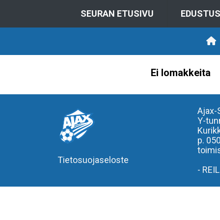
SEURAN ETUSIVU
EDUSTU
Ei lomakkeita
Ajax-
Y-tun
Kurik
p. 05
toimis
Tietosuojaseloste
- REI