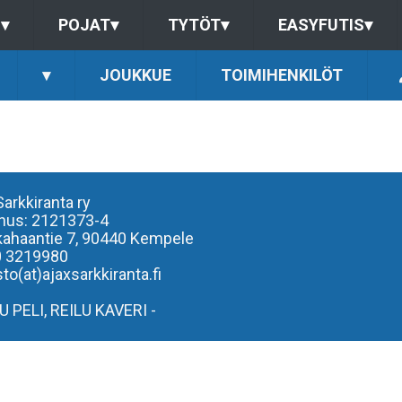
S
▾
POJAT
▾
TYTÖT
▾
EASYFUTIS
▾
▾
JOUKKUE
TOIMIHENKILÖT
Sarkkiranta ry
nus: 2121373-4
kahaantie 7,
90440 Kempele
0 3219980
to(at)ajaxsarkkiranta.fi
LU PELI, REILU KAVERI -