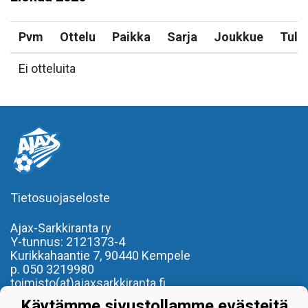
Pvm
Ottelu
Paikka
Sarja
Joukkue
Tulo
Ei otteluita
Tietosuojaseloste
Ajax-Sarkkiranta ry
Y-tunnus: 2121373-4
Kurikkahaantie 7,
90440 Kempele
p. 050 3219980
toimisto(at)ajaxsarkkiranta.fi
Käytämme sivustollamme evästeitä