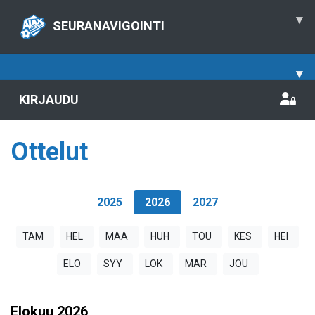
▾
SEURANAVIGOINTI
▾
KIRJAUDU
Ottelut
2025
2026
2027
TAM
HEL
MAA
HUH
TOU
KES
HEI
ELO
SYY
LOK
MAR
JOU
Elokuu
2026