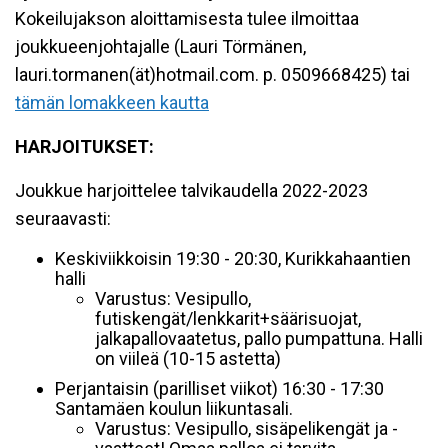
Kokeilujakson aloittamisesta tulee ilmoittaa
joukkueenjohtajalle (Lauri Törmänen,
lauri.tormanen(ät)hotmail.com. p. 0509668425) tai
tämän lomakkeen kautta
HARJOITUKSET:
Joukkue harjoittelee talvikaudella 2022-2023
seuraavasti:
Keskiviikkoisin 19:30 - 20:30, Kurikkahaantien
halli
Varustus: Vesipullo,
futiskengät/lenkkarit+säärisuojat,
jalkapallovaatetus, pallo pumpattuna. Halli
on viileä (10-15 astetta)
Perjantaisin (parilliset viikot) 16:30 - 17:30
Santamäen koulun liikuntasali.
Varustus: Vesipullo, sisäpelikengät ja -