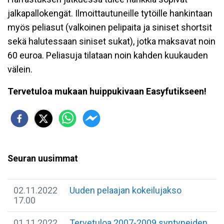
jalkapallokengät. Ilmoittautuneille tytöille hankintaan
myös peliasut (valkoinen pelipaita ja siniset shortsit
sekä halutessaan siniset sukat), jotka maksavat noin
60 euroa. Peliasuja tilataan noin kahden kuukauden
välein.
Tervetuloa mukaan huippukivaan Easyfutikseen!
Seuran uusimmat
02.11.2022
Uuden pelaajan kokeilujakso
17.00
01.11.2022
Tervetuloa 2007-2009 syntyneiden