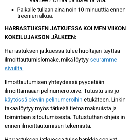
vaatteet! Omaa palloa ei tarvita.
Paikalle tullaan aina noin 10 minuuttia ennen
treenien alkua.
HARRASTUKSEN JATKUESSA KOLMEN VIIKON
KOKEILUJAKSON JÄLKEEN:
Harrastuksen jatkuessa tulee huoltajan täyttää
ilmoittautumislomake, mikä löytyy
seuramme
sivuilta.
Ilmoittautumisen yhteydessä pyydetään
ilmoittamaaan pelinumerotoive. Tutustu siis jo
käytössä oleviin pelinumeroihin
etukäteen. Linkin
takaa löytyy myös tärkeää tietoa maksuista ja
toimintaan sitoutumisesta. Tutustuthan ohjeisiin
ennen ilmoittautumisen tekemistä.
Harrastuksen jatkuessa tulee hankkia sopivat