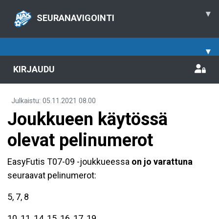
▾
SEURANAVIGOINTI
▾
KIRJAUDU
Julkaistu
:
05.11.2021
08.00
Joukkueen käytössä
olevat pelinumerot
EasyFutis T07-09 -joukkueessa
on jo varattuna
seuraavat pelinumerot:
5, 7, 8
10, 11, 14, 15, 16, 17, 19