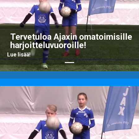
Previous
Nex
Tervetuloa Ajaxin omatoimisille
harjoitteluvuoroille!
Lue lisää!