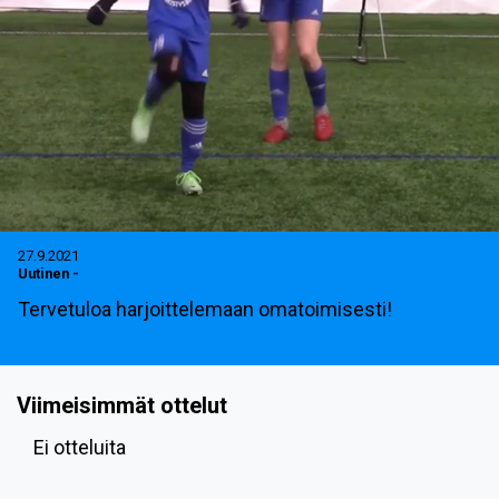
27.9.2021
Uutinen
-
Tervetuloa harjoittelemaan omatoimisesti!
Viimeisimmät ottelut
Ei otteluita