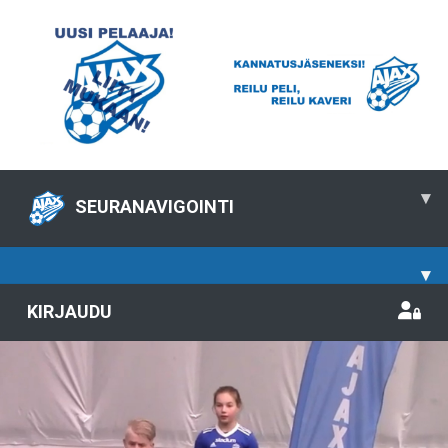
▾
SEURANAVIGOINTI
▾
KIRJAUDU