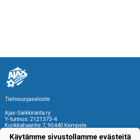
Tietosuojaseloste
Ajax-Sarkkiranta ry
Y-tunnus: 2121373-4
Kurikkahaantie 7,
90440 Kempele
p. 050 3219980
Käytämme sivustollamme evästeitä
toimisto(at)ajaxsarkkiranta.fi