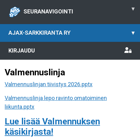
▾
SEURANAVIGOINTI
AJAX-SARKKIRANTA RY
▾
KIRJAUDU
Valmennuslinja
Valmennuslinjan tiivistys 2026.pptx
Valmennuslinja lepo ravinto omatoiminen
liikunta.pptx
Lue lisää Valmennuksen
käsikirjasta!