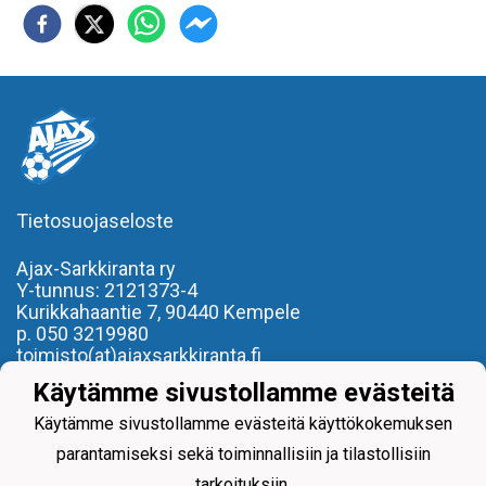
Tietosuojaseloste
Ajax-Sarkkiranta ry
Y-tunnus: 2121373-4
Kurikkahaantie 7,
90440 Kempele
p. 050 3219980
toimisto(at)ajaxsarkkiranta.fi
Käytämme sivustollamme evästeitä
- REILU PELI, REILU KAVERI -
Käytämme sivustollamme evästeitä käyttökokemuksen
parantamiseksi sekä toiminnallisiin ja tilastollisiin
tarkoituksiin.