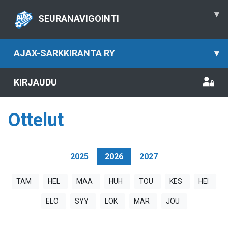
▾
SEURANAVIGOINTI
AJAX-SARKKIRANTA RY
▾
KIRJAUDU
Ottelut
2025
2026
2027
TAM
HEL
MAA
HUH
TOU
KES
HEI
ELO
SYY
LOK
MAR
JOU