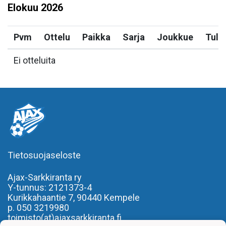
Elokuu
2026
Pvm
Ottelu
Paikka
Sarja
Joukkue
Tulo
Ei otteluita
Tietosuojaseloste
Ajax-Sarkkiranta ry
Y-tunnus: 2121373-4
Kurikkahaantie 7,
90440 Kempele
p. 050 3219980
toimisto(at)ajaxsarkkiranta.fi