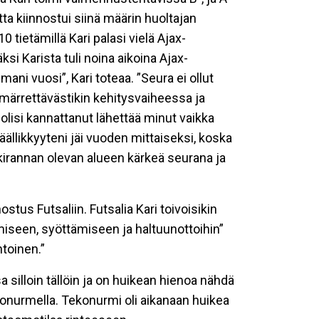
 kiinnostui siinä määrin huoltajan
 tietämillä Kari palasi vielä Ajax-
i Karista tuli noina aikoina Ajax-
ni vuosi”, Kari toteaa. ”Seura ei ollut
mmärrettävästikin kehitysvaiheessa ja
 olisi kannattanut lähettää minut vaikka
ällikkyyteni jäi vuoden mittaiseksi, koska
rkkirannan olevan alueen kärkeä seurana ja
stus Futsaliin. Futsalia Kari toivoisikin
miseen, syöttämiseen ja haltuunottoihin”
ntoinen.”
 silloin tällöin ja on huikean hienoa nähdä
onurmella. Tekonurmi oli aikanaan huikea