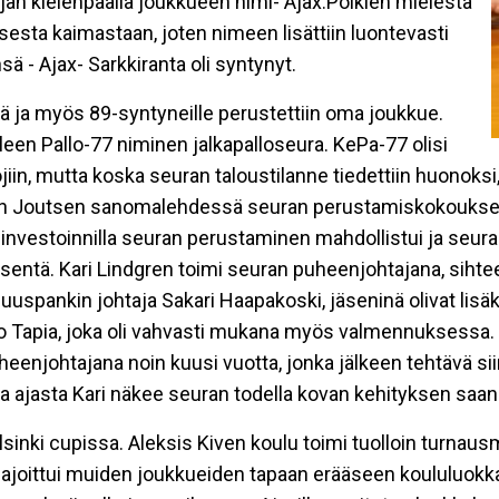
n kielenpäällä joukkueen nimi- Ajax.Poikien mielestä
isesta kaimastaan, joten nimeen lisättiin luontevasti
ä - Ajax- Sarkkiranta oli syntynyt.
sää ja myös 89-syntyneille perustettiin oma joukkue.
n Pallo-77 niminen jalkapalloseura. KePa-77 olisi
ojiin, mutta koska seuran taloustilanne tiedettiin huonok
en Joutsen sanomalehdessä seuran perustamiskokoukses
investoinnilla seuran perustaminen mahdollistui ja seura 
entä. Kari Lindgren toimi seuran puheenjohtajana, sihteer
uuspankin johtaja Sakari Haapakoski, jäseninä olivat lis
o Tapia, joka oli vahvasti mukana myös valmennuksessa. K
uheenjohtajana noin kuusi vuotta, jonka jälkeen tehtävä si
onka ajasta Kari näkee seuran todella kovan kehityksen saa
inki cupissa. Aleksis Kiven koulu toimi tuolloin turnausma
ajoittui muiden joukkueiden tapaan erääseen koululuokkaa