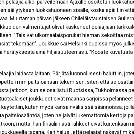
 pelaajia alkoi parveilemaan Ajaxille osoitetun luokkahuo
en säilytyksen luokkahuoneen sisälle, koska epäiltiin et
avaa. Muutaman päivän jälkeen Chileläistaustaisen Guile
ukkueiden valmentajat olivat käskeneet pelaajiaan tarkkai
elleen. ”Taisivat ulkomaalaisporukat hieman sekoittaa mist
i asiat tekemään”. Joukkue sai Helsinki cupissa myös jul
erätyksestä aina hiljaisuuteen asti. ”Kooste kuvatusta ma
ajia laidasta laitaan. Pärjätä luonnollisesti haluttiin, jo
etteli mm paitsioansan tekemisen, siten että se osattiin,
osta jatkoon, kun se osallistui Ruotsissa, Tukholmassa p
uotsalaiset joukkueet eivät maansa sarjoissa pelanneet 
äytettiin, kuten myös kansainvälisissä säännöissä, joilla 
a paitsiosääntöä, joten he jäivät lukemattomia kertoja pa
koon, mutta ihan finaaliin asti rahkeet eivät kuitenkaan rii
oukkueella tapana. Kari halusi, että pelaajat näkevät mik