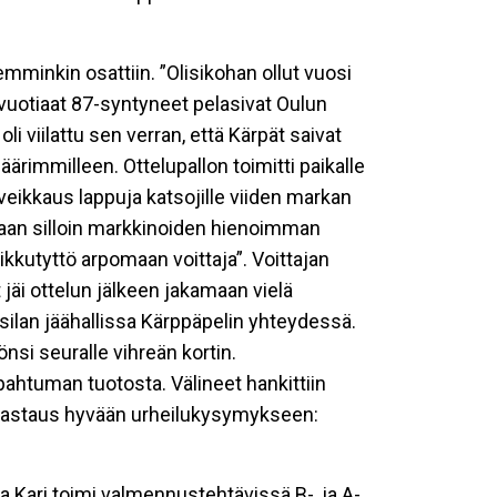
mminkin osattiin. ”Olisikohan ollut vuosi
uotiaat 87-syntyneet pelasivat Oulun
i viilattu sen verran, että Kärpät saivat
äärimmilleen. Ottelupallon toimitti paikalle
veikkaus lappuja katsojille viiden markan
isaan silloin markkinoiden hienoimman
pikkutyttö arpomaan voittaja”. Voittajan
 jäi ottelun jälkeen jakamaan vielä
silan jäähallissa Kärppäpelin yhteydessä.
önsi seuralle vihreän kortin.
pahtuman tuotosta. Välineet hankittiin
 vastaus hyvään urheilukysymykseen:
a Kari toimi valmennustehtävissä B-, ja A-