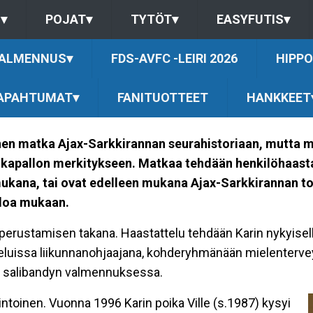
S
▾
POJAT
▾
TYTÖT
▾
EASYFUTIS
▾
ALMENNUS
▾
FDS-AVFC -LEIRI 2026
HIPPO
APAHTUMAT
▾
FANITUOTTEET
HANKKEET
nen matka Ajax-Sarkkirannan seurahistoriaan, mutta 
alkapallon merkitykseen. Matkaa tehdään henkilöhaasta
et mukana, tai ovat edelleen mukana Ajax-Sarkkirannan
uloa mukaan.
perustamisen takana. Haastattelu tehdään Karin nykyisell
alveluissa liikunnanohjaajana, kohderyhmänään mielenterv
kä salibandyn valmennuksessa.
ntoinen. Vuonna 1996 Karin poika Ville (s.1987) kysyi