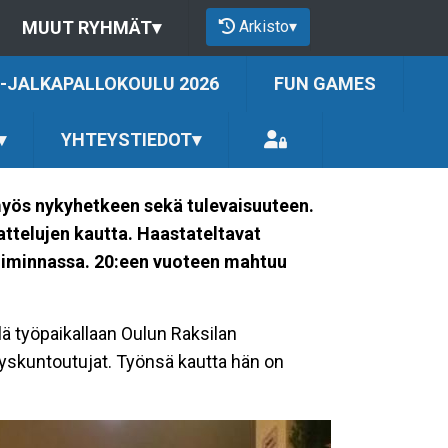
Arkisto
▾
MUUT RYHMÄT
▾
-JALKAPALLOKOULU 2026
FUN GAMES
▾
YHTEYSTIEDOT
▾
myös nykyhetkeen sekä tulevaisuuteen.
ttelujen kautta. Haastateltavat
 toiminnassa. 20:een vuoteen mahtuu
ä työpaikallaan Oulun Raksilan
eyskuntoutujat. Työnsä kautta hän on