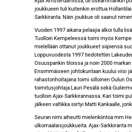
Ajax Amsterdamissa, oli useammankin poja
joukkueen tuli kuitenkin erottua Hollantila
Sarkkiranta. Näin joukkue oli saanut nimens
Vuoden 1997 aikana pelaajia alkoi tulla li
Tuolloin Kempeleessä toimi myös Kempelee
mielellään ottanut joukkueet siipiensä su
Loppuvuodesta 1997 tiedotettiin Lakeud
Osuuspankin tiloissa ja noin 2000 markan 
Ensimmäiseen johtokuntaan kuului viisi jäs
rahastonhoitajana toimi silloinen Oulun Os
toimitusjohtaja Lauri Pesälä sekä Guilerm
tuolloin Ajax-Sarkkirannassa. Kari toimi p
jälkeen valtikka siirtyi Matti Kankaalle, j
Seuran nimi aiheutti mielenkiintoa mm Hels
ulkomaalaisjoukkueita. Ajax-Sarkkiranta m