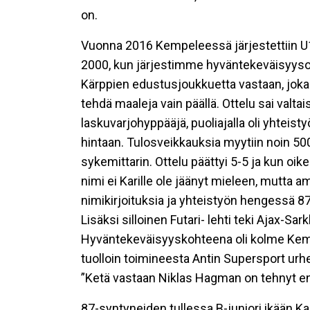
on.
Vuonna 2016 Kempeleessä järjestettiin U17
2000, kun järjestimme hyväntekeväisyysot
Kärppien edustusjoukkuetta vastaan, joka ta
tehdä maaleja vain päällä. Ottelu sai valta
laskuvarjohyppääjä, puoliajalla oli yhteis
hintaan. Tulosveikkauksia myytiin noin 50
sykemittarin. Ottelu päättyi 5-5 ja kun oik
nimi ei Karille ole jäänyt mieleen, mutta a
nimikirjoituksia ja yhteistyön hengessä 87
Lisäksi silloinen Futari- lehti teki Ajax-Sa
Hyväntekeväisyyskohteena oli kolme Kempele
tuolloin toimineesta Antin Supersport ur
”Ketä vastaan Niklas Hagman on tehnyt e
87-syntyneiden tullessa B-juniori ikään Ka