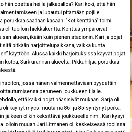
hän opettaa heille jalkapalloa? Kari koki, että hän
almentamiseen ja lupautui pitämään pojille
ii ja porukkaa saadaan kasaan. ”Kotikenttänä” toimi
a oli tuolloin hiekkakenttä. Kenttää ympäröivät
san alueen, ikään kuin pienen stadionin. Kari ja pojat
ät sitä pitkään harjoittelupaikkana, vaikka kunta
een” käyttöön. Alussa kaikki harjoituksissa käyvät pojat
n kotoa, Sarkkirannan alueelta. Pikkuhiljaa porukkaa
leestä.
insoiton, jossa hänen valmennettaviaan pyydettiin
oittautumisensa peruneen joukkueen tilalle.
hdolla, että kaikki pojat pääsisivät mukaan. Sarja oli
a oli käynyt myös muutama 86- ja 85-syntynyt poika.
jälkeen olikin keksittävä joukkueelle nimi. Kari kysyi
kaa jolloin muuan Jari Litmanen oli keskeisessä roolissa