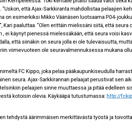
siin Kempeleessä. Toki kentälle pitäisi saada valot sekä 
. ”Uskon, että Ajax-Sarkkiranta mahdollistaa pelaajien ke
na on esimerkiksi Mikko Väänäsen luotsaama P04-joukkue.
”, Kari paaluttaa. ”Olen erittäin mielissäni siitä, että seur
, ei käynyt pienessä mielessäkään, että seura voisi kasva
alla, että siinäkin on seura jolla ei ole tulevaisuutta, mut
 pariin viimevuoteen ole seuravalmennuksessa mukana ollut
nimeltä FC Kippo, joka pelaa pääkaupunkiseudulla harraste
inen seura. Ajax-Sarkkirannan pelaajat perustivat sen aik
Helsinkiin pelaajien sinne muuttaessa ja pitää edelleen s
eestä kotoisin olevia. Käykääpä tutustumassa:
http://fck
teen tehdystä äärimmäisen merkittävästä työstä ja toivott