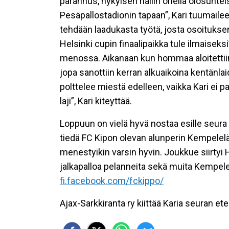
parannus, nykyisen hallin ohella olosuhtei
Pesäpallostadionin tapaan”, Kari tuumailee
tehdään laadukasta työtä, josta osoitukse
Helsinki cupin finaalipaikka tule ilmaiseksi
menossa. Aikanaan kun hommaa aloitettiin 
jopa sanottiin kerran alkuaikoina kentänlaid
polttelee miestä edelleen, vaikka Kari ei
laji”, Kari kiteyttää.
Loppuun on vielä hyvä nostaa esille seura 
tiedä FC Kipon olevan alunperin Kempelelä
menestyikin varsin hyvin. Joukkue siirtyi 
jalkapalloa pelanneita sekä muita Kempel
fi.facebook.com/fckippo/
Ajax-Sarkkiranta ry kiittää Karia seuran e