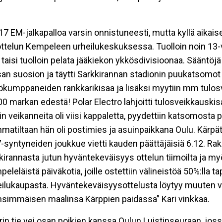
 EM-jalkapalloa varsin onnistuneesti, mutta kyllä aikaise
telun Kempeleen urheilukeskuksessa. Tuolloin noin 13-v
isi tuolloin pelata jääkiekon ykkösdivisioonaa. Sääntöjä ol
isan suosion ja täytti Sarkkirannan stadionin puukatsomot 
työkumppaneiden rankkarikisaa ja lisäksi myytiin mm tulos
00 markan edestä! Polar Electro lahjoitti tulosveikkausk
ein veikanneita oli viisi kappaletta, pyydettiin katsomosta 
mmatiltaan hän oli postimies ja asuinpaikkana Oulu. Kärpät
-syntyneiden joukkue vietti kauden päättäjäisiä 6.12. Rak
rkkirannasta jutun hyväntekeväisyys ottelun tiimoilta ja my
läistä päiväkotia, joille ostettiin välineistöä 50%:lla ta
heilukaupasta. Hyväntekeväisyysottelusta löytyy muuten
nsimmäisen maalinsa Kärppien paidassa” Kari vinkkaa.
rin tie vei osan poikien kanssa Oulun Luistinseuraan, joss