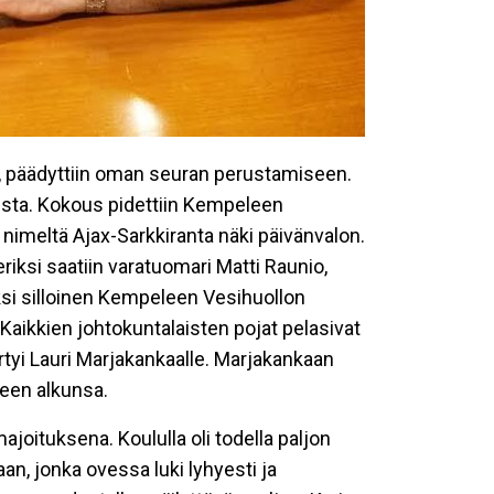
si, päädyttiin oman seuran perustamiseen.
ta. Kokous pidettiin Kempeleen
nimeltä Ajax-Sarkkiranta näki päivänvalon.
iksi saatiin varatuomari Matti Raunio,
äksi silloinen Kempeleen Vesihuollon
aikkien johtokuntalaisten pojat pelasivat
irtyi Lauri Marjakankaalle. Marjakankaan
neen alkunsa.
joituksena. Koululla oli todella paljon
n, jonka ovessa luki lyhyesti ja