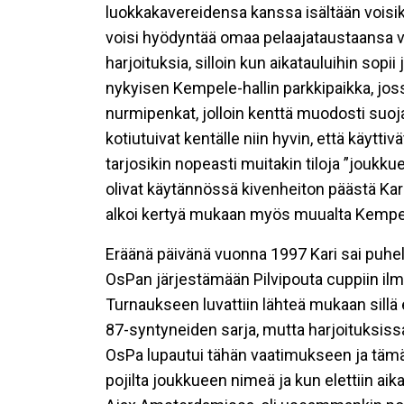
luokkakavereidensa kanssa isältään voisiko 
voisi hyödyntää omaa pelaajataustaansa v
harjoituksia, silloin kun aikatauluihin sop
nykyisen Kempele-hallin parkkipaikka, joss
nurmipenkat, jolloin kenttä muodosti suojai
kotiutuivat kentälle niin hyvin, että käyttiv
tarjosikin nopeasti muitakin tiloja ”joukku
olivat käytännössä kivenheiton päästä Kari
alkoi kertyä mukaan myös muualta Kempe
Eräänä päivänä vuonna 1997 Kari sai puhel
OsPan järjestämään Pilvipouta cuppiin ilm
Turnaukseen luvattiin lähteä mukaan sillä e
87-syntyneiden sarja, mutta harjoituksiss
OsPa lupautui tähän vaatimukseen ja tämän 
pojilta joukkueen nimeä ja kun elettiin ai