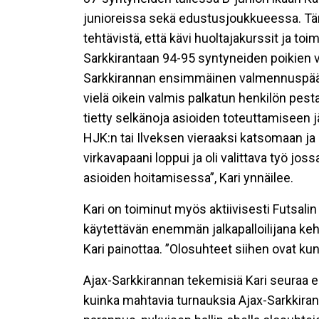
junioreissa sekä edustusjoukkueessa. Täm
tehtävistä, että kävi huoltajakurssit ja to
Sarkkirantaan 94-95 syntyneiden poikien v
Sarkkirannan ensimmäinen valmennuspäällikk
vielä oikein valmis palkatun henkilön pes
tietty selkänoja asioiden toteuttamiseen j
HJK:n tai Ilveksen vieraaksi katsomaan ja 
virkavapaani loppui ja oli valittava työ jo
asioiden hoitamisessa”, Kari ynnäilee.
Kari on toiminut myös aktiivisesti Futsalin 
käytettävän enemmän jalkapalloilijana keh
Kari painottaa. ”Olosuhteet siihen ovat ku
Ajax-Sarkkirannan tekemisiä Kari seuraa ed
kuinka mahtavia turnauksia Ajax-Sarkkira