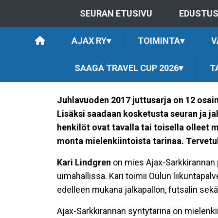
SEURAN ETUSIVU
EDUSTU
AJAX RY
▾
TOIMINTA
▾
V
SAAGA TRAVEL CUP 2026
▾
T
Juhlavuoden 2017 juttusarja on 12 osai
Lisäksi saadaan kosketusta seuran ja j
henkilöt ovat tavalla tai toisella olle
monta mielenkiintoista tarinaa. Tervet
Kari Lindgren
on mies Ajax-Sarkkirannan 
uimahallissa. Kari toimii Oulun liikuntap
edelleen mukana jalkapallon, futsalin se
Ajax-Sarkkirannan syntytarina on mielenkii