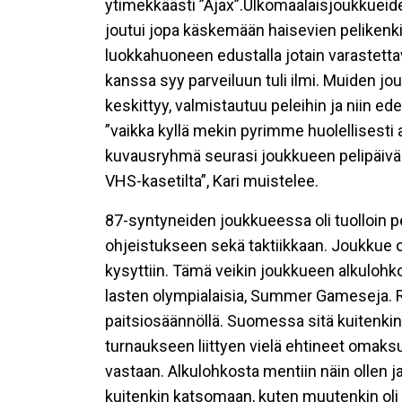
ytimekkäästi ”Ajax”.Ulkomaalaisjoukkueiden
joutui jopa käskemään haisevien pelikenki
luokkahuoneen edustalla jotain varastett
kanssa syy parveiluun tuli ilmi. Muiden jo
keskittyy, valmistautuu peleihin ja niin ed
”vaikka kyllä mekin pyrimme huolellisest
kuvausryhmä seurasi joukkueen pelipäivää h
VHS-kasetilta”, Kari muistelee.
87-syntyneiden joukkueessa oli tuolloin pela
ohjeistukseen sekä taktiikkaan. Joukkue op
kysyttiin. Tämä veikin joukkueen alkulohk
lasten olympialaisia, Summer Gameseja. R
paitsiosäännöllä. Suomessa sitä kuitenkin k
turnaukseen liittyen vielä ehtineet omaksu
vastaan. Alkulohkosta mentiin näin ollen jat
kuitenkin katsomaan, kuten muutenkin oli j