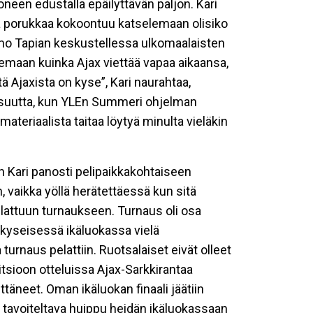
neen edustalla epäilyttävän paljon. Kari
tä porukkaa kokoontuu katselemaan olisiko
rmo Tapian keskustellessa ulkomaalaisten
lemaan kuinka Ajax viettää vapaa aikaansa,
ä Ajaxista on kyse”, Kari naurahtaa,
kisuutta, kun YLEn Summeri ohjelman
teriaalista taitaa löytyä minulta vieläkin
ten Kari panosti pelipaikkakohtaiseen
 vaikka yöllä herätettäessä kun sitä
elattuun turnaukseen. Turnaus oli osa
kyseisessä ikäluokassa vielä
turnaus pelattiin. Ruotsalaiset eivät olleet
itsioon otteluissa Ajax-Sarkkirantaa
ttäneet. Oman ikäluokan finaali jäätiin
ä tavoiteltava huippu heidän ikäluokassaan