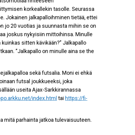
katsomotilaa rinteeseen
hittymisen korkeallekin tasolle. Seurassa
 Jokainen jalkapalloihminen tietää, ettei
a on jo 20 vuotias ja suunnasta mihin se on
a joskus nykyisiin mittoihinsa. Minulle
ta kuinkas sitten kävikään?” Jalkapallo
kaan. ”Jalkapallo on minulle aina se the
jalkapalloa sekä futsalia. Moni ei ehkä
oinaan futsal joukkueeksi, joka
isällään useita Ajax-Sarkkirannassa
ippo.arkku.net/index.html
tai
https://fi-
aa mitä parhainta jatkoa tulevaisuuteen.