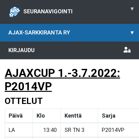
▾
SEURANAVIGOINTI
AJAX-SARKKIRANTA RY
▾
KIRJAUDU
AJAXCUP 1.-3.7.2022:
P2014VP
OTTELUT
Päivä
Klo
Kenttä
Sarja
LA
13:40
SR TN 3
P2014VP