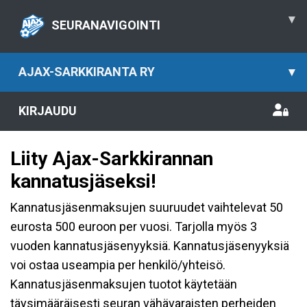
▾
SEURANAVIGOINTI
AJAX-SARKKIRANTA RY
▾
KIRJAUDU
Liity Ajax-Sarkkirannan
kannatusjäseksi!
Kannatusjäsenmaksujen suuruudet vaihtelevat 50
eurosta 500 euroon per vuosi. Tarjolla myös 3
vuoden kannatusjäsenyyksiä. Kannatusjäsenyyksiä
voi ostaa useampia per henkilö/yhteisö.
Kannatusjäsenmaksujen tuotot käytetään
täysimääräisesti seuran vähävaraisten perheiden