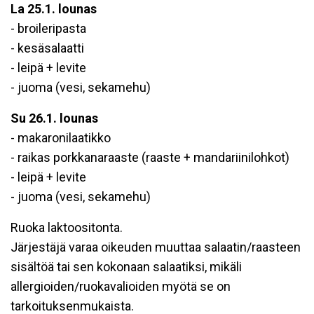
La 25.1. lounas
- broileripasta
- kesäsalaatti
- leipä + levite
- juoma (vesi, sekamehu)
Su 26.1. lounas
- makaronilaatikko
- raikas porkkanaraaste (raaste + mandariinilohkot)
- leipä + levite
- juoma (vesi, sekamehu)
Ruoka laktoositonta.
Järjestäjä varaa oikeuden muuttaa salaatin/raasteen
sisältöä tai sen kokonaan salaatiksi, mikäli
allergioiden/ruokavalioiden myötä se on
tarkoituksenmukaista.