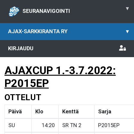
▾
SEURANAVIGOINTI
AJAX-SARKKIRANTA RY
▾
KIRJAUDU
AJAXCUP 1.-3.7.2022:
P2015EP
OTTELUT
Päivä
Klo
Kenttä
Sarja
SU
14:20
SR TN 2
P2015EP