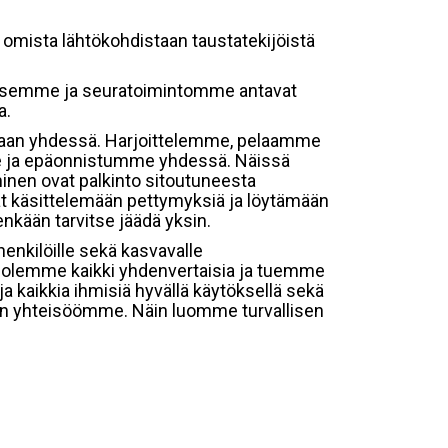
omista lähtökohdistaan taustatekijöistä
ksemme ja seuratoimintomme antavat
a.
aan yhdessä. Harjoittelemme, pelaamme
e ja epäonnistumme yhdessä. Näissä
minen ovat palkinto sitoutuneesta
at käsittelemään pettymyksiä ja löytämään
enkään tarvitse jäädä yksin.
ihenkilöille sekä kasvavalle
ssä olemme kaikki yhdenvertaisia ja tuemme
 kaikkia ihmisiä hyvällä käytöksellä sekä
n yhteisöömme. Näin luomme turvallisen