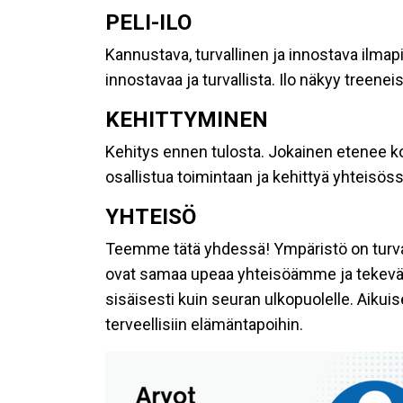
PELI-ILO
Kannustava, turvallinen ja innostava ilmapi
innostavaa ja turvallista. Ilo näkyy treene
KEHITTYMINEN
Kehitys ennen tulosta. Jokainen etenee ko
osallistua toimintaan ja kehittyä yhteis
YHTEISÖ
Teemme tätä yhdessä! Ympäristö on turvalli
ovat samaa upeaa yhteisöämme ja tekevät p
sisäisesti kuin seuran ulkopuolelle. Aiku
terveellisiin elämäntapoihin.