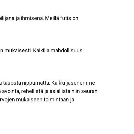
lijana ja ihmisenä. Meillä futis on
on mukaisesti.
Kaikilla mahdollisuus
a tasosta riippumatta.
Kaikki jäsenemme
inta, rehellistä ja asiallista niin seuran
 arvojen mukaiseen toimintaan ja