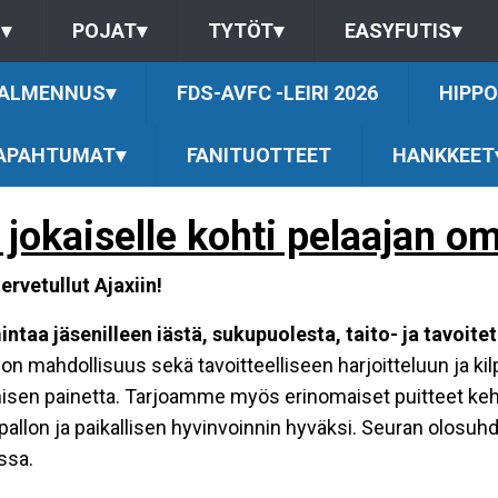
S
▾
POJAT
▾
TYTÖT
▾
EASYFUTIS
▾
ALMENNUS
▾
FDS-AVFC -LEIRI 2026
HIPPO
APAHTUMAT
▾
FANITUOTTEET
HANKKEET
 jokaiselle kohti pelaajan 
ervetullut Ajaxiin!
ntaa jäsenilleen iästä, sukupuolesta, taito- ja tavoite
a on mahdollisuus sekä tavoitteelliseen harjoitteluun ja ki
sen painetta. Tarjoamme myös erinomaiset puitteet kehi
allon ja paikallisen hyvinvoinnin hyväksi. Seuran olosuh
ssa.