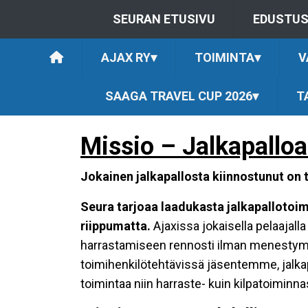
SEURAN ETUSIVU
EDUSTU
AJAX RY
▾
TOIMINTA
▾
V
SAAGA TRAVEL CUP 2026
▾
T
Missio – Jalkapalloa
Jokainen jalkapallosta kiinnostunut on t
Seura tarjoaa laadukasta jalkapallotoimi
riippumatta
.
Ajaxissa jokaisella pelaajall
harrastamiseen rennosti ilman menestymi
toimihenkilötehtävissä jäsentemme, jalkap
toimintaa niin harraste- kuin kilpatoiminna