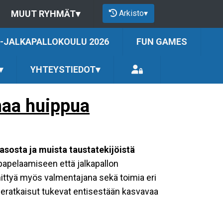
Arkisto
▾
MUUT RYHMÄT
▾
-JALKAPALLOKOULU 2026
FUN GAMES
▾
YHTEYSTIEDOT
▾
omaa huippua
tasosta ja muista taustatekijöistä
lpapelaamiseen että jalkapallon
ttyä myös valmentajana sekä toimia eri
deratkaisut tukevat entisestään kasvavaa