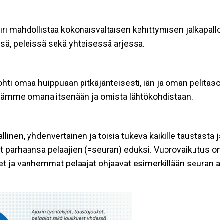
iri mahdollistaa kokonaisvaltaisen kehittymisen jalkapalloi
issä, peleissä sekä yhteisessä arjessa.
hti omaa huippuaan pitkäjänteisesti, iän ja oman pelitas
össämme omana itsenään ja omista lähtökohdistaan.
nen, yhdenvertainen ja toisia tukeva kaikille taustasta j
arhaansa pelaajien (=seuran) eduksi. Vuorovaikutus on avo
iset ja vanhemmat pelaajat ohjaavat esimerkillään seuran