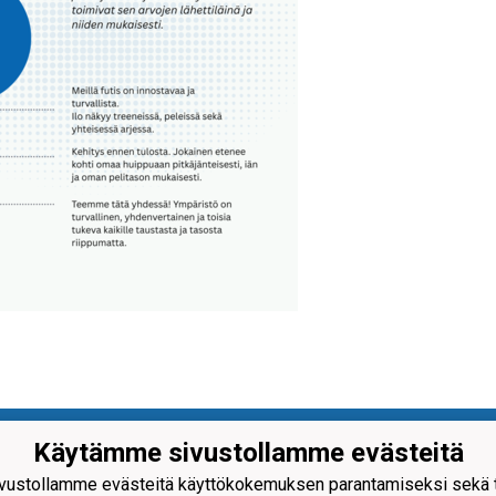
Sarkkiranta ry
Käytämme sivustollamme evästeitä
nus: 2121373-4
ustollamme evästeitä käyttökokemuksen parantamiseksi sekä to
kahaantie 7,
90440 Kempele