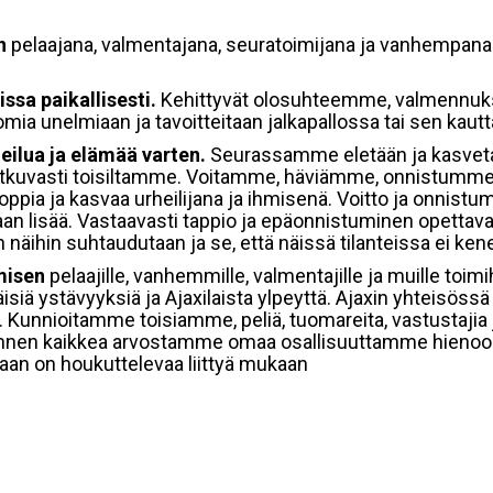
en
pelaajana, valmentajana, seuratoimijana ja vanhempana 
issa paikallisesti.
Kehittyvät olosuhteemme, valmennu
mia unelmiaan ja tavoitteitaan jalkapallossa tai sen kautt
ilua ja elämää varten.
Seurassamme eletään ja kasvet
jatkuvasti toisiltamme. Voitamme, häviämme, onnistumm
oppia ja kasvaa urheilijana ja ihmisenä. Voitto ja onnistu
aan lisää. Vastaavasti tappio ja epäonnistuminen opettav
n näihin suhtaudutaan ja se, että näissä tilanteissa ei ken
umisen
pelaajille, vanhemmille, valmentajille ja muille toim
äisiä ystävyyksiä ja Ajaxilaista ylpeyttä. Ajaxin yhteisö
Kunnioitamme toisiamme, peliä, tuomareita, vastustajia ja
 Ennen kaikkea arvostamme omaa osallisuuttamme hienoo
taan on houkuttelevaa liittyä mukaan