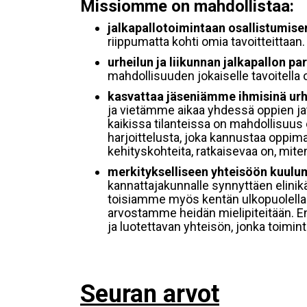
Missiomme on mahdollistaa:
jalkapallotoimintaan osallistumis
riippumatta kohti omia tavoitteittaan.
urheilun ja liikunnan jalkapallon par
mahdollisuuden jokaiselle tavoitella o
kasvattaa jäseniämme ihmisinä urhe
ja vietämme aikaa yhdessä oppien 
kaikissa tilanteissa on mahdollisuus 
harjoittelusta, joka kannustaa oppim
kehityskohteita, ratkaisevaa on, mite
merkitykselliseen yhteisöön kuul
kannattajakunnalle synnyttäen elinik
toisiamme myös kentän ulkopuolella. 
arvostamme heidän mielipiteitään.
ja luotettavan yhteisön, jonka toimin
Seuran arvot