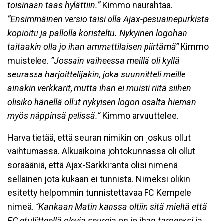
toisinaan taas hylättiin.”
Kimmo naurahtaa.
”Ensimmäinen versio taisi olla Ajax-pesuainepurkista
kopioitu ja pallolla koristeltu. Nykyinen logohan
taitaakin olla jo ihan ammattilaisen piirtämä”
Kimmo
muistelee.
”Jossain vaiheessa meillä oli kyllä
seurassa harjoittelijakin, joka suunnitteli meille
ainakin verkkarit, mutta ihan ei muisti riitä siihen
olisiko hänellä ollut nykyisen logon osalta hieman
myös näppinsä pelissä.”
Kimmo arvuuttelee.
Harva tietää, että seuran nimikin on joskus ollut
vaihtumassa. Alkuaikoina johtokunnassa oli ollut
soraääniä, että Ajax-Sarkkiranta olisi nimenä
sellainen jota kukaan ei tunnista. Nimeksi olikin
esitetty helpommin tunnistettavaa FC Kempele
nimeä.
”Kankaan Matin kanssa oltiin sitä mieltä että
FC etuliitteellä olevia seuroja on jo ihan tarpeeksi ja