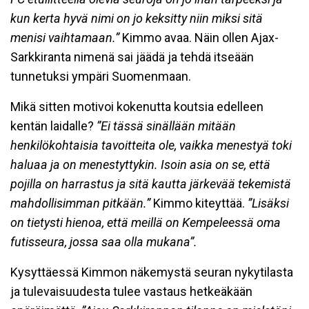
kun kerta hyvä nimi on jo keksitty niin miksi sitä
menisi vaihtamaan.”
Kimmo avaa. Näin ollen Ajax-
Sarkkiranta nimenä sai jäädä ja tehdä itseään
tunnetuksi ympäri Suomenmaan.
Mikä sitten motivoi kokenutta koutsia edelleen
kentän laidalle?
”Ei tässä sinällään mitään
henkilökohtaisia tavoitteita ole, vaikka menestyä toki
haluaa ja on menestyttykin. Isoin asia on se, että
pojilla on harrastus ja sitä kautta järkevää tekemistä
mahdollisimman pitkään.”
Kimmo kiteyttää.
”Lisäksi
on tietysti hienoa, että meillä on Kempeleessä oma
futisseura, jossa saa olla mukana”.
Kysyttäessä Kimmon näkemystä seuran nykytilasta
ja tulevaisuudesta tulee vastaus hetkeäkään