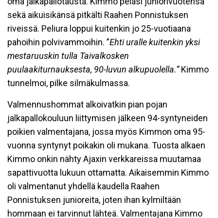
oma jalkapallotausta. Kimmo pelasi juniorivuotensa
sekä aikuisikänsä pitkälti Raahen Ponnistuksen
riveissä. Peliura loppui kuitenkin jo 25-vuotiaana
pahoihin polvivammoihin. ”
Ehti uralle kuitenkin yksi
mestaruuskin tulla Taivalkosken
puulaakiturnauksesta, 90-luvun alkupuolella.”
Kimmo
tunnelmoi, pilke silmäkulmassa.
Valmennushommat alkoivatkin pian pojan
jalkapallokouluun liittymisen jälkeen 94-syntyneiden
poikien valmentajana, jossa myös Kimmon oma 95-
vuonna syntynyt poikakin oli mukana. Tuosta alkaen
Kimmo onkin nähty Ajaxin verkkareissa muutamaa
sapattivuotta lukuun ottamatta. Aikaisemmin Kimmo
oli valmentanut yhdellä kaudella Raahen
Ponnistuksen junioreita, joten ihan kylmiltään
hommaan ei tarvinnut lähteä. Valmentajana Kimmo