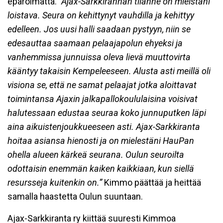
epäröimättä.
”Ajax-Sarkkirannan tilanne on mielstäni
loistava. Seura on kehittynyt vauhdilla ja kehittyy
edelleen. Jos uusi halli saadaan pystyyn, niin se
edesauttaa saamaan pelaajapolun ehyeksi ja
vanhemmissa junnuissa oleva lievä muuttovirta
kääntyy takaisin Kempeleeseen. Alusta asti meillä oli
visiona se, että ne samat pelaajat jotka aloittavat
toimintansa Ajaxin jalkapallokoululaisina voisivat
halutessaan edustaa seuraa koko junnuputken läpi
aina aikuistenjoukkueeseen asti. Ajax-Sarkkiranta
hoitaa asiansa hienosti ja on mielestäni HauPan
ohella alueen kärkeä seurana. Oulun seuroilta
odottaisin enemmän kaiken kaikkiaan, kun siellä
resursseja kuitenkin on.”
Kimmo päättää ja heittää
samalla haastetta Oulun suuntaan.
Ajax-Sarkkiranta ry kiittää suuresti Kimmoa