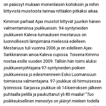
on päässyt mukaan monenlaisiin koitoksiin ja niihin
liittyvistä muistoista tarinaa riittääkin pitkäksi aikaa.
Kimmon parhaat Ajax muistot liittyvät juurikin hänen
valmentamiinsa joukkueisiin. 94-syntyneiden
joukkueen Kaleva-turnauksen mestaruus on
luonnollisesti lämpimänä mielessä edelleen.
Mestaruus tuli vuonna 2006 ja on edelleen Ajax-
Sarkkirannan ainoa Kaleva cupissa. Toisena Kimmo
nostaa esille vuoden 2009. Tällöin hän toimi aluksi
joukkueenjohtajana 97-syntyneiden poikien
joukkueessa jo edesmenneen Esko Luomansuun
toimiessa valmentajana. 97-joukkue oli hirmuisessa
lyönnissä. Sarjassa joukkue oli 14 kierroksen jälkeen
puhtaalla pelillä ja paukuttanut yli 80 maalia! ”
Tuo
poikkeuksellinen menestys on jäänyt mieleen todella