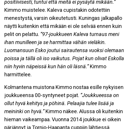
positiivisesti, tuntui että meitä ei pysäytä mikään.”
Kimmo muistelee. Kaleva cupistakin odotettiin
menestystä, varsin oikeutetusti. Kuningas jalkapallo
näytti kuitenkin että mikään ei ole selvää ennen kuin
pelit on pelattu.
”97-joukkueen Kaleva turnaus meni
ihan munilleen ja se harmittaa vähän vieläkin.
Luomansuun Esko joutui sairautensa vuoksi olemaan
poissa ja tällä oli iso vaikutus. Pojat kun olivat Eskolla
niin hyvin näpeissä kun hän oli läsnä.”
Kimmo
harmittelee.
Kolmantena muistona Kimmo nostaa esille nykyisen
joukkueensa 00-syntyneet pojat.
”Joukkueessa on
ollut hyvä kehitys ja pöhinä. Pelaajia tulee lisää ja
meininki on hyvä.”
Kimmo näkee. Alussa oli kuitenkin
hieman vaikeampaa. Vuonna 2014 joukkue ei oikein
pärjännyt ja Tornio-Haapanta cuppiin lähtiessä