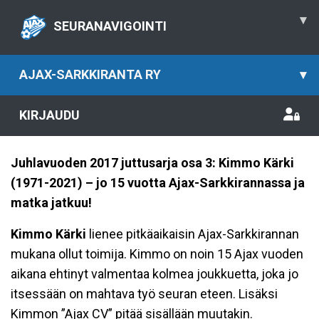
▾
SEURANAVIGOINTI
AJAX-SARKKIRANTA RY
▾
KIRJAUDU
Juhlavuoden 2017 juttusarja osa 3: Kimmo Kärki
(1971-2021) – jo 15 vuotta Ajax-Sarkkirannassa ja
matka jatkuu!
Kimmo Kärki
lienee pitkäaikaisin Ajax-Sarkkirannan
mukana ollut toimija. Kimmo on noin 15 Ajax vuoden
aikana ehtinyt valmentaa kolmea joukkuetta, joka jo
itsessään on mahtava työ seuran eteen. Lisäksi
Kimmon ”Ajax CV” pitää sisällään muutakin.