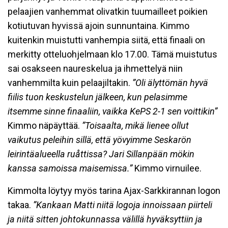
pelaajien vanhemmat olivatkin tuumailleet poikien
kotiutuvan hyvissä ajoin sunnuntaina. Kimmo
kuitenkin muistutti vanhempia siitä, että finaali on
merkitty otteluohjelmaan klo 17.00. Tämä muistutus
sai osakseen naureskelua ja ihmettelyä niin
vanhemmilta kuin pelaajiltakin.
”Oli älyttömän hyvä
fiilis tuon keskustelun jälkeen, kun pelasimme
itsemme sinne finaaliin, vaikka KePS 2-1 sen voittikin”
Kimmo näpäyttää.
”Toisaalta, mikä lienee ollut
vaikutus peleihin sillä, että yövyimme Seskarön
leirintäalueella ruåttissa? Jari Sillanpään mökin
kanssa samoissa maisemissa.”
Kimmo virnuilee.
Kimmolta löytyy myös tarina Ajax-Sarkkirannan logon
takaa.
”Kankaan Matti niitä logoja innoissaan piirteli
ja niitä sitten johtokunnassa välillä hyväksyttiin ja