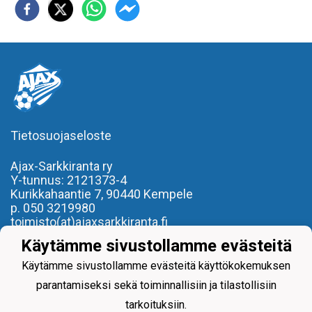
Tietosuojaseloste
Ajax-Sarkkiranta ry
Y-tunnus: 2121373-4
Kurikkahaantie 7,
90440 Kempele
p. 050 3219980
toimisto(at)ajaxsarkkiranta.fi
Käytämme sivustollamme evästeitä
- REILU PELI, REILU KAVERI -
Käytämme sivustollamme evästeitä käyttökokemuksen
parantamiseksi sekä toiminnallisiin ja tilastollisiin
tarkoituksiin.