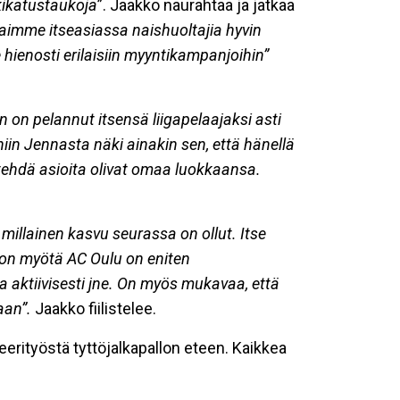
ikatustaukoja
”. Jaakko naurahtaa ja jatkaa
Saimme itseasiassa naishuoltajia hyvin
 hienosti erilaisiin myyntikampanjoihin”
on pelannut itsensä liigapelaajaksi asti
iin Jennasta näki ainakin sen, että hänellä
 tehdä asioita olivat omaa luokkaansa.
illainen kasvu seurassa on ollut. Itse
ton myötä AC Oulu on eniten
a aktiivisesti jne. On myös mukavaa, että
aan”.
Jaakko fiilistelee.
erityöstä tyttöjalkapallon eteen. Kaikkea