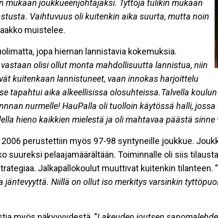
en mukaan joukkueenjohtajaksi. Tyttöjä tulikin mukaan
tusta. Vaihtuvuus oli kuitenkin aika suurta, mutta noin
aakko muistelee.
olimatta, jopa hieman lannistavia kokemuksia.
astaan olisi ollut monta mahdollisuutta lannistua, niin
ivät kuitenkaan lannistuneet, vaan innokas harjoittelu
lä se tapahtui aika alkeellisissa olosuhteissa.Talvella koulun
nnnan nurmelle! HauPalla oli tuolloin käytössä halli, jossa
della hieno kaikkien mielestä ja oli mahtavaa päästä sinne
onna 2006 perustettiin myös 97-98 syntyneille joukkue. Jo
o suureksi pelaajamäärältään. Toiminnalle oli siis tilaus
tegiaa. Jalkapallokoulut muuttivat kuitenkin tilanteen. ”
a jäntevyyttä. Niillä on ollut iso merkitys varsinkin tyttö
stia myös näkyvyydestä. ”
Lakeuden joutsen sanomalehdessä