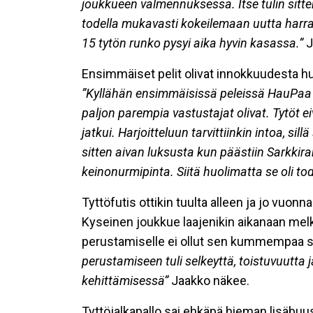
joukkueen valmennuksessa. Itse tulin sitt
todella mukavasti kokeilemaan uutta harras
15 tytön runko pysyi aika hyvin kasassa.”
J
Ensimmäiset pelit olivat innokkuudesta hu
”Kyllähän ensimmäisissä peleissä HauPaa v
paljon parempia vastustajat olivat. Tytöt e
jatkui. Harjoitteluun tarvittiinkin intoa, sil
sitten aivan luksusta kun päästiin Sarkkira
keinonurmipinta. Siitä huolimatta se oli to
Tyttöfutis ottikin tuulta alleen ja jo vu
Kyseinen joukkue laajenikin aikanaan melk
perustamiselle ei ollut sen kummempaa stra
perustamiseen tuli selkeyttä, toistuvuutta j
kehittämisessä”
Jaakko näkee.
Tyttöjalkapallo sai ehkäpä hieman lisäbuu