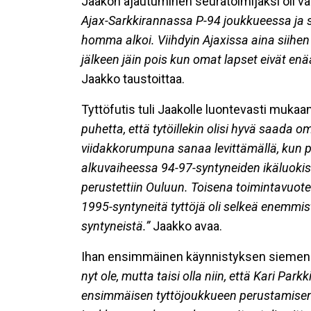
Jaakon ajautuminen seuratoimijaksi oli varsi
Ajax-Sarkkirannassa P-94 joukkueessa ja si
homma alkoi. Viihdyin Ajaxissa aina siihen
jälkeen jäin pois kun omat lapset eivät enä
Jaakko taustoittaa.
Tyttöfutis tuli Jaakolle luontevasti muka
puhetta, että tytöillekin olisi hyvä saada o
viidakkorumpuna sanaa levittämällä, kun pis
alkuvaiheessa 94-97-syntyneiden ikäluokista,
perustettiin Ouluun. Toisena toimintavuote
1995-syntyneitä tyttöjä oli selkeä enemmis
syntyneistä.”
Jaakko avaa.
Ihan ensimmäinen käynnistyksen siemen ei
nyt ole, mutta taisi olla niin, että Kari Par
ensimmäisen tyttöjoukkueen perustamisen.