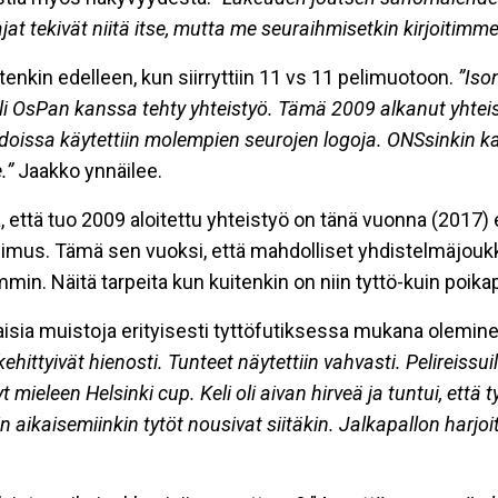
jat tekivät niitä itse, mutta me seuraihmisetkin kirjoitimme 
itenkin edelleen, kun siirryttiin 11 vs 11 pelimuotoon.
”Iso
 tuli OsPan kanssa tehty yhteistyö. Tämä 2009 alkanut yhte
oissa käytettiin molempien seurojen logoja. ONSsinkin kans
.”
Jaakko ynnäilee.
, että tuo 2009 aloitettu yhteistyö on tänä vuonna (2017)
opimus. Tämä sen vuoksi, että mahdolliset yhdistelmäjouk
. Näitä tarpeita kun kuitenkin on niin tyttö-kuin poikapu
aisia muistoja erityisesti tyttöfutiksessa mukana olemine
kehittyivät hienosti. Tunteet näytettiin vahvasti. Pelireissui
mieleen Helsinki cup. Keli oli aivan hirveä ja tuntui, että t
 kuin aikaisemiinkin tytöt nousivat siitäkin. Jalkapallon har