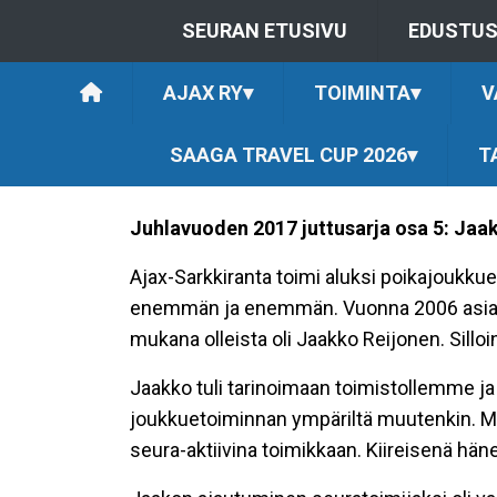
SEURAN ETUSIVU
EDUSTU
AJAX RY
▾
TOIMINTA
▾
V
SAAGA TRAVEL CUP 2026
▾
T
Juhlavuoden 2017 juttusarja osa 5: Jaa
Ajax-Sarkkiranta toimi aluksi poikajoukkue
enemmän ja enemmän. Vuonna 2006 asia sit
mukana olleista oli Jaakko Reijonen. Sil
Jaakko tuli tarinoimaan toimistollemme ja
joukkuetoiminnan ympäriltä muutenkin. Mies
seura-aktiivina toimikkaan. Kiireisenä häne