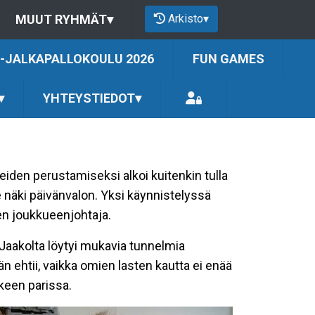
Arkisto
▾
MUUT RYHMÄT
▾
-JALKAPALLOKOULU 2026
FUN GAMES
▾
YHTEYSTIEDOT
▾
eiden perustamiseksi alkoi kuitenkin tulla
näki päivänvalon. Yksi käynnistelyssä
en joukkueenjohtaja.
Jaakolta löytyi mukavia tunnelmia
n ehtii, vaikka omien lasten kautta ei enää
kkeen parissa.