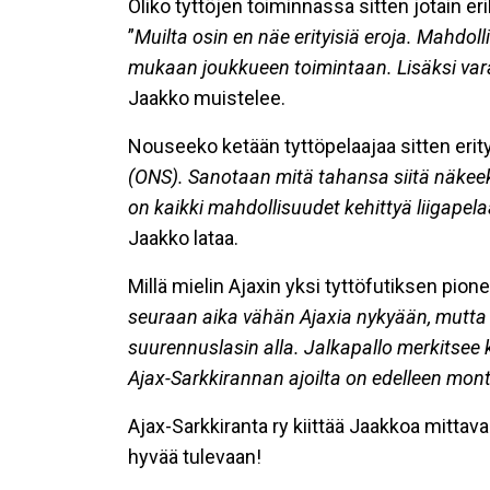
Oliko tyttöjen toiminnassa sitten jotain eri
”
Muilta osin en näe erityisiä eroja. Mahdo
mukaan joukkueen toimintaan. Lisäksi varain
Jaakko muistelee.
Nouseeko ketään tyttöpelaajaa sitten erity
(ONS). Sanotaan mitä tahansa siitä näkeekö
on kaikki mahdollisuudet kehittyä liigapel
Jaakko lataa.
Millä mielin Ajaxin yksi tyttöfutiksen pio
seuraan aika vähän Ajaxia nykyään, mutta 
suurennuslasin alla. Jalkapallo merkitsee k
Ajax-Sarkkirannan ajoilta on edelleen mon
Ajax-Sarkkiranta ry kiittää Jaakkoa mittav
hyvää tulevaan!