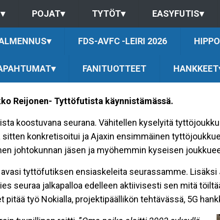
S
▾
POJAT
▾
TYTÖT
▾
EASYFUTIS
▾
ALMENNUS
▾
FDS-AVFC -LEIRI 2026
HIPPO
APAHTUMAT
▾
FANITUOTTEET
HANKKEET
kko Reijonen- Tyttöfutista käynnistämässä.
ista koostuvana seurana. Vähitellen kyselyitä tyttöjoukku
ten konkretisoitui ja Ajaxin ensimmäinen tyttöjoukkue 
loinen johtokunnan jäsen ja myöhemmin kyseisen joukkue
 avasi tyttöfutiksen ensiaskeleita seurassamme. Lisäksi 
 seuraa jalkapalloa edelleen aktiivisesti sen mitä töiltää
t pitää työ Nokialla, projektipäällikön tehtävässä, 5G han