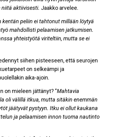
niitä aktiivisesti.
Jaakko arvelee.
n kentän peliin ei tahtonut millään löytyä
istyö mahdollisti pelaamisen jatkumisen.
sa yhteistyötä viriteltiin, mutta se ei
 edennyt siihen pisteeseen, että seurojen
kuetarpeet on selkeämpi ja
olellakin aika-ajoin.
n on mieleen jättänyt? ”
Mahtavia
lla oli välillä itkua, mutta sitäkin enemmän
ytöt jäätyvät pystyyn. Itku ei ollut kaukana
joittelun ja pelaamisen innon tuoma nautinto