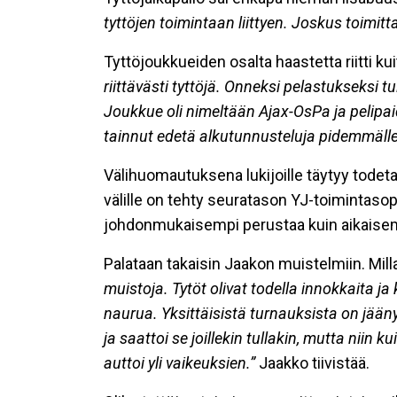
tyttöjen toimintaan liittyen. Joskus toimitta
Tyttöjoukkueiden osalta haastetta riitti ku
riittävästi tyttöjä. Onneksi pelastukseksi
Joukkue oli nimeltään Ajax-OsPa ja pelipaid
tainnut edetä alkutunnusteluja pidemmälle
Välihuomautuksena lukijoille täytyy todeta
välille on tehty seuratason YJ-toimintas
johdonmukaisempi perustaa kuin aikaisemmin
Palataan takaisin Jaakon muistelmiin. Mill
muistoja. Tytöt olivat todella innokkaita ja 
naurua. Yksittäisistä turnauksista on jäänyt 
ja saattoi se joillekin tullakin, mutta niin
auttoi yli vaikeuksien.”
Jaakko tiivistää.