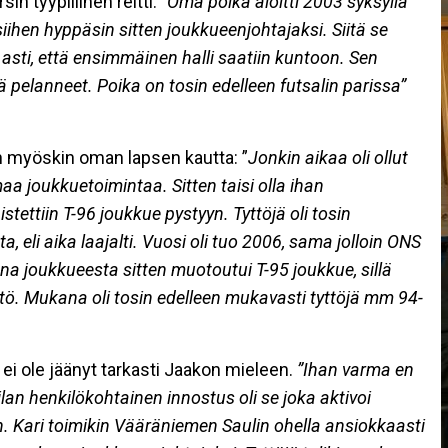
n tyypillinen reitti. ”
Oma poika aloitti 2003 syksyllä
ihen hyppäsin sitten joukkueenjohtajaksi. Siitä se
 asti, että ensimmäinen halli saatiin kuntoon. Sen
ä pelanneet. Poika on tosin edelleen futsalin parissa”
an myöskin oman lapsen kautta: ”
Jonkin aikaa oli ollut
maa joukkuetoimintaa. Sitten taisi olla ihan
tettiin T-96 joukkue pystyyn. Tyttöjä oli tosin
 eli aika laajalti. Vuosi oli tuo 2006, sama jolloin ONS
na joukkueesta sitten muotoutui T-95 joukkue, sillä
tö. Mukana oli tosin edelleen mukavasti tyttöjä mm 94-
 ole jäänyt tarkasti Jaakon mieleen.
”Ihan varma en
kkilan henkilökohtainen innostus oli se joka aktivoi
 Kari toimikin Vääräniemen Saulin ohella ansiokkaasti