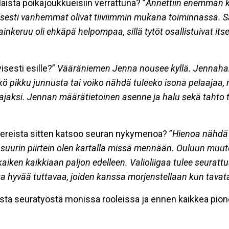
laista poikajoukkueisiin verrattuna? ”
Annettiin enemmän k
llisesti vanhemmat olivat tiiviimmin mukana toiminnassa. 
keruu oli ehkäpä helpompaa, sillä tytöt osallistuivat itse
isesti esille?”
Vääräniemen Jenna nousee kyllä. Jennahan 
 pikku junnusta tai voiko nähdä tuleeko isona pelaajaa, n
aajaksi. Jennan määrätietoinen asenne ja halu sekä tahto
neereista sitten katsoo seuran nykymenoa? ”
Hienoa nähdä m
suurin piirtein olen kartalla missä mennään. Ouluun muu
aiken kaikkiaan paljon edelleen. Valioliigaa tulee seurattu
ta hyvää tuttavaa, joiden kanssa morjenstellaan kun tavat
asta seuratyöstä monissa rooleissa ja ennen kaikkea pione