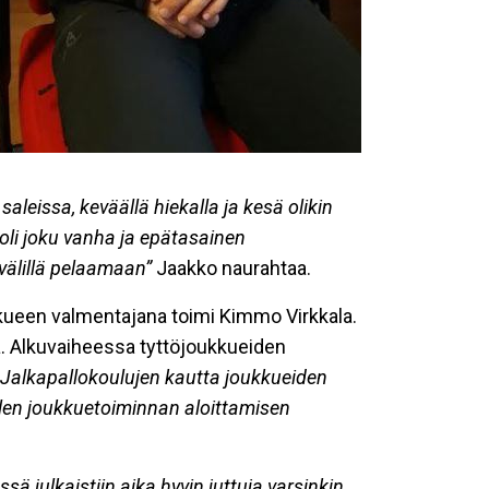
 saleissa, keväällä hiekalla ja kesä olikin
 oli joku vanha ja epätasainen
 välillä pelaamaan”
Jaakko naurahtaa.
ukkueen valmentajana toimi Kimmo Virkkala.
ta. Alkuvaiheessa tyttöjoukkueiden
Jalkapallokoulujen kautta joukkueiden
puolen joukkuetoiminnan aloittamisen
 julkaistiin aika hyvin juttuja varsinkin