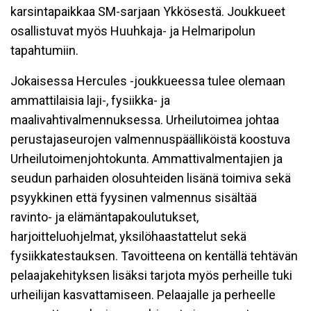
karsintapaikkaa SM-sarjaan Ykkösestä. Joukkueet
osallistuvat myös Huuhkaja- ja Helmaripolun
tapahtumiin.
Jokaisessa Hercules -joukkueessa tulee olemaan
ammattilaisia laji-, fysiikka- ja
maalivahtivalmennuksessa. Urheilutoimea johtaa
perustajaseurojen valmennuspäälliköistä koostuva
Urheilutoimenjohtokunta. Ammattivalmentajien ja
seudun parhaiden olosuhteiden lisänä toimiva sekä
psyykkinen että fyysinen valmennus sisältää
ravinto- ja elämäntapakoulutukset,
harjoitteluohjelmat, yksilöhaastattelut sekä
fysiikkatestauksen. Tavoitteena on kentällä tehtävän
pelaajakehityksen lisäksi tarjota myös perheille tuki
urheilijan kasvattamiseen. Pelaajalle ja perheelle