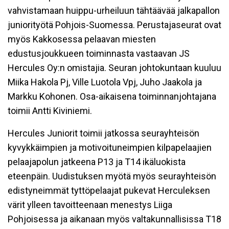
vahvistamaan huippu-urheiluun tähtäävää jalkapallon
juniorityötä Pohjois-Suomessa. Perustajaseurat ovat
myös Kakkosessa pelaavan miesten
edustusjoukkueen toiminnasta vastaavan JS
Hercules Oy:n omistajia. Seuran johtokuntaan kuuluu
Miika Hakola Pj, Ville Luotola Vpj, Juho Jaakola ja
Markku Kohonen. Osa-aikaisena toiminnanjohtajana
toimii Antti Kiviniemi.
Hercules Juniorit toimii jatkossa seurayhteisön
kyvykkäimpien ja motivoituneimpien kilpapelaajien
pelaajapolun jatkeena P13 ja T14 ikäluokista
eteenpäin. Uudistuksen myötä myös seurayhteisön
edistyneimmät tyttöpelaajat pukevat Herculeksen
värit ylleen tavoitteenaan menestys Liiga
Pohjoisessa ja aikanaan myös valtakunnallisissa T18