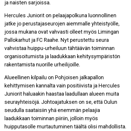
ja naisten sarjoissa.
Hercules Juniorit on pelaajapolkuna luonnollinen
jatke jo perustajaseurojen aiemmalle yhteistyölle,
jossa mukana ovat vahvasti olleet myös Limingan
Pallokarhut ja FC Raahe. Nyt perustettu seura
vahvistaa huippu-urheiluun tähtäävän toiminnan
organisoitumista ja laadukkaan kehitysympäristön
rakentamista nuorille urheilijoille.
Alueellinen kilpailu on Pohjoisen jalkapallon
kehittymisen kannalta vain positiivista ja Hercules
Juniorit haluaakin haastaa laadullaan alueen muita
seurayhteisöjä. Johtoajatuksen on se, että Oulun
seudulla saataisiin yhä enemmän pelaajia
laadukkaan toiminnan piiriin, jolloin myös
huipputasolle murtautuminen täältä olisi mahdollista.