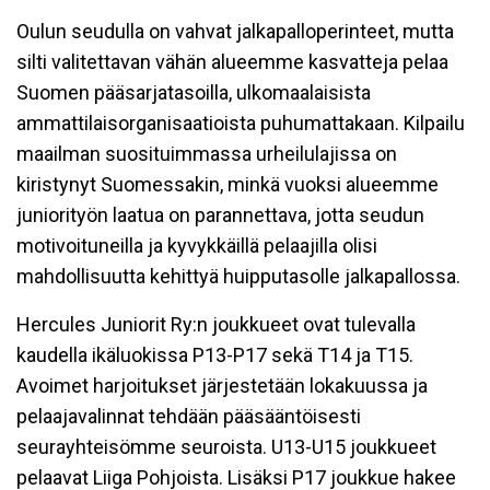
Oulun seudulla on vahvat jalkapalloperinteet, mutta
silti valitettavan vähän alueemme kasvatteja pelaa
Suomen pääsarjatasoilla, ulkomaalaisista
ammattilaisorganisaatioista puhumattakaan. Kilpailu
maailman suosituimmassa urheilulajissa on
kiristynyt Suomessakin, minkä vuoksi alueemme
juniorityön laatua on parannettava, jotta seudun
motivoituneilla ja kyvykkäillä pelaajilla olisi
mahdollisuutta kehittyä huipputasolle jalkapallossa.
Hercules Juniorit Ry:n joukkueet ovat tulevalla
kaudella ikäluokissa P13-P17 sekä T14 ja T15.
Avoimet harjoitukset järjestetään lokakuussa ja
pelaajavalinnat tehdään pääsääntöisesti
seurayhteisömme seuroista. U13-U15 joukkueet
pelaavat Liiga Pohjoista. Lisäksi P17 joukkue hakee