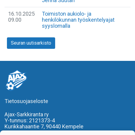
Jenna Suutari
16.10.2025
Toimiston aukiolo- ja
09.00
henkilökunnan työskentelyajat
syyslomalla
Seuran uutisarkisto
Tietosuojaseloste
Ajax-Sarkkiranta ry
Y-tunnus: 2121373-4
Kurikkahaantie 7,
90440 Kempele
p. 050 3219980