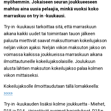
myöhemmin. Jokaiseen seuran joukkueeseen
mahtuu aina uusia pelaajia, minkä vuoksi koko
marraskuu on try in -kuukausi.
Try-in -kuukausi tarkoittaa sitä, että marraskuun
aikana kaikki uudet tai toimintaan tauon jälkeen
paluuta miettivät saavat maksuttoman kokeilujakson
neljän viikon ajaksi. Neljän viikon maksuton jakso on
voimassa kaikissa joukkueissa marraskuun aikana
ilmoittautuneille kokeilujaksolaisille. Joulukuun
alusta lähtien maksuton kokeilujakso palaa kolmen
viikon mittaiseksi.
Kokeilujaksolle ilmoittaudutaan tällä lomakkeella:
>>>>
Try-in -kuukauden lisäksi kolme joukkuetta - Miehet,
P15 ja P14 - järjestävät avoimet harjoitukset. P15:n