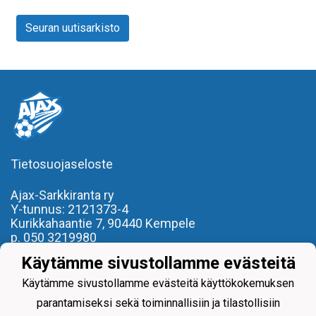
Seuran uutisarkisto
Tietosuojaseloste
Ajax-Sarkkiranta ry
Y-tunnus: 2121373-4
Kurikkahaantie 7,
90440 Kempele
p. 050 3219980
toimisto(at)ajaxsarkkiranta.fi
Käytämme sivustollamme evästeitä
- REILU PELI, REILU KAVERI -
Käytämme sivustollamme evästeitä käyttökokemuksen
parantamiseksi sekä toiminnallisiin ja tilastollisiin