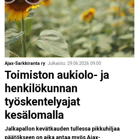
Ajax-Sarkkiranta ry
Julkaistu
:
29.06.2026
09.00
Toimiston aukiolo- ja
henkilökunnan
työskentelyajat
kesälomalla
Jalkapallon kevätkauden tullessa pikkuhiljaa
päätökseen on aika antaa myös Ajax-