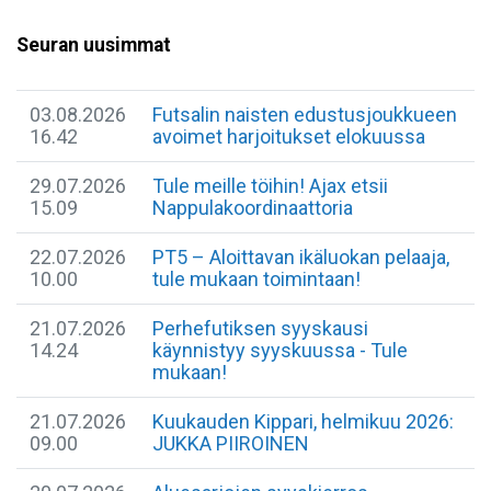
Seuran uusimmat
03.08.2026
Futsalin naisten edustusjoukkueen
16.42
avoimet harjoitukset elokuussa
29.07.2026
Tule meille töihin! Ajax etsii
15.09
Nappulakoordinaattoria
22.07.2026
​PT5 – Aloittavan ikäluokan pelaaja,
10.00
tule mukaan toimintaan!
21.07.2026
Perhefutiksen syyskausi
14.24
käynnistyy syyskuussa - Tule
mukaan!
21.07.2026
Kuukauden Kippari, helmikuu 2026:
09.00
JUKKA PIIROINEN