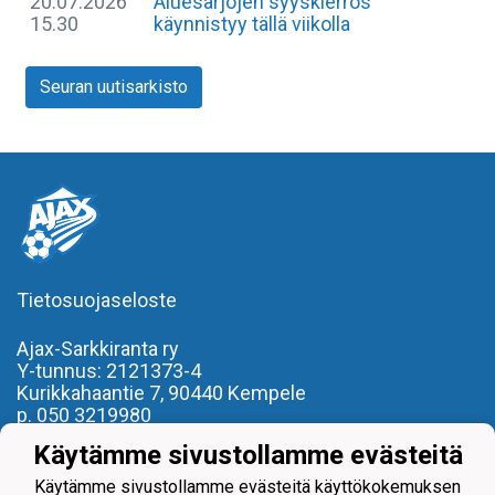
20.07.2026
Aluesarjojen syyskierros
15.30
käynnistyy tällä viikolla
Seuran uutisarkisto
Tietosuojaseloste
Ajax-Sarkkiranta ry
Y-tunnus: 2121373-4
Kurikkahaantie 7,
90440 Kempele
p. 050 3219980
toimisto(at)ajaxsarkkiranta.fi
Käytämme sivustollamme evästeitä
- REILU PELI, REILU KAVERI -
Käytämme sivustollamme evästeitä käyttökokemuksen