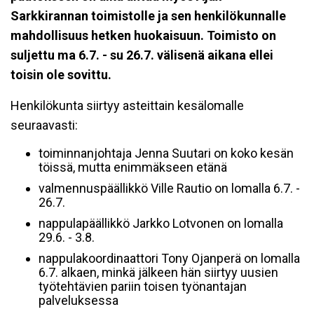
Sarkkirannan toimistolle ja sen henkilökunnalle
mahdollisuus hetken huokaisuun. Toimisto on
suljettu ma 6.7. - su 26.7. välisenä aikana ellei
toisin ole sovittu.
Henkilökunta siirtyy asteittain kesälomalle
seuraavasti:
toiminnanjohtaja Jenna Suutari on koko kesän
töissä, mutta enimmäkseen etänä
valmennuspäällikkö Ville Rautio on lomalla 6.7. -
26.7.
nappulapäällikkö Jarkko Lotvonen on lomalla
29.6. - 3.8.
nappulakoordinaattori Tony Ojanperä on lomalla
6.7. alkaen, minkä jälkeen hän siirtyy uusien
työtehtävien pariin toisen työnantajan
palveluksessa