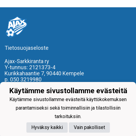
Tietosuojaseloste
Ajax-Sarkkiranta ry
Y-tunnus: 2121373-4
Kurikkahaantie 7,
90440 Kempele
p. 050 3219980
toimisto(at)ajaxsarkkiranta.fi
Käytämme sivustollamme evästeitä
- REILU PELI, REILU KAVERI -
Käytämme sivustollamme evästeitä käyttökokemuksen
parantamiseksi sekä toiminnallisiin ja tilastollisiin
tarkoituksiin.
Hyväksy kaikki
Vain pakolliset
Powered by