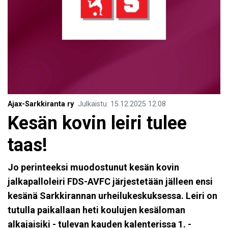
Ajax-Sarkkiranta ry
Julkaistu
:
15.12.2025
12.08
Kesän kovin leiri tulee
taas!
Jo perinteeksi muodostunut kesän kovin
jalkapalloleiri FDS-AVFC järjestetään jälleen ensi
kesänä Sarkkirannan urheilukeskuksessa. Leiri on
tutulla paikallaan heti koulujen kesäloman
alkajaisiki - tulevan kauden kalenterissa 1. -