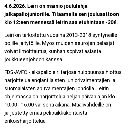
4.6.2026. Leiri on mainio joululahja
jalkapallojuniorille. Tilaamalla sen jouluaattoon
klo 12:een mennessä leirin saa etuhintaan -30€.
Leiri on tarkoitettu vuosina 2013-2018 syntyneille
pojille ja tytöille. Myös muiden seurojen pelaajat
voivat ilmoittautua, kunhan sopivat asiasta
joukkueenjohdon kanssa.
FDS-AVFC -jalkapalloleiri tarjoaa huippuunsa hiottua
harjoittelua englantilaisten juniorivalmentajien ja
suomalaisten apuvalmentajien johdolla. Leirin
ohjelmassa on harjoittelua neljän päivän ajan klo
10.00 - 16.00 välisenä aikana. Maalivahdeille on
järjestetty omaa pelipaikkakohtaista
erikoisharjoittelua.