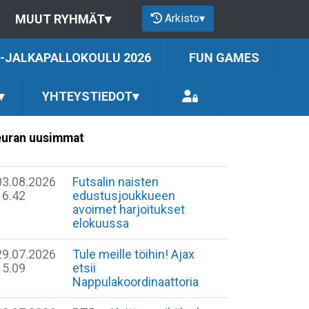
Arkisto
▾
MUUT RYHMÄT
▾
-JALKAPALLOKOULU 2026
FUN GAMES
▾
YHTEYSTIEDOT
▾
uran uusimmat
03.08.2026
Futsalin naisten
16.42
edustusjoukkueen
avoimet harjoitukset
elokuussa
29.07.2026
Tule meille töihin! Ajax
15.09
etsii
Nappulakoordinaattoria