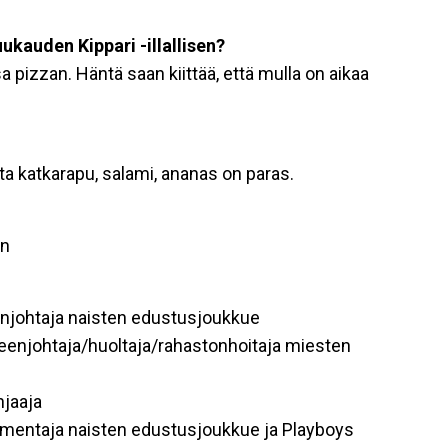
kauden Kippari -illallisen?
pizzan. Häntä saan kiittää, että mulla on aikaa
ta katkarapu, salami, ananas on paras.
in
enjohtaja naisten edustusjoukkue
enjohtaja/huoltaja/rahastonhoitaja miesten
jaaja
mentaja naisten edustusjoukkue ja Playboys