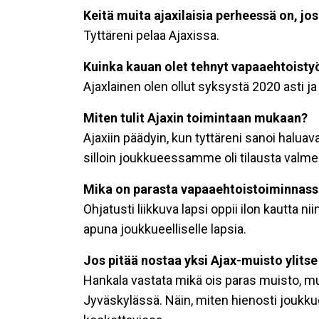
Keitä muita ajaxilaisia perheessä on, jo
Tyttäreni pelaa Ajaxissa.
Kuinka kauan olet tehnyt vapaaehtoisty
Ajaxlainen olen ollut syksystä 2020 asti j
Miten tulit Ajaxin toimintaan mukaan?
Ajaxiin päädyin, kun tyttäreni sanoi haluava
silloin joukkueessamme oli tilausta valmen
Mika on parasta vapaaehtoistoiminnas
Ohjatusti liikkuva lapsi oppii ilon kautta ni
apuna joukkueelliselle lapsia.
Jos pitää nostaa yksi Ajax-muisto ylits
Hankala vastata mikä ois paras muisto, mu
Jyväskylässä. Näin, miten hienosti joukku