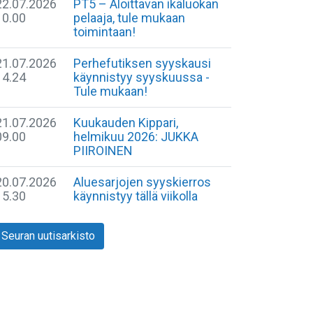
22.07.2026
​PT5 – Aloittavan ikäluokan
10.00
pelaaja, tule mukaan
toimintaan!
21.07.2026
Perhefutiksen syyskausi
14.24
käynnistyy syyskuussa -
Tule mukaan!
21.07.2026
Kuukauden Kippari,
09.00
helmikuu 2026: JUKKA
PIIROINEN
20.07.2026
Aluesarjojen syyskierros
15.30
käynnistyy tällä viikolla
Seuran uutisarkisto