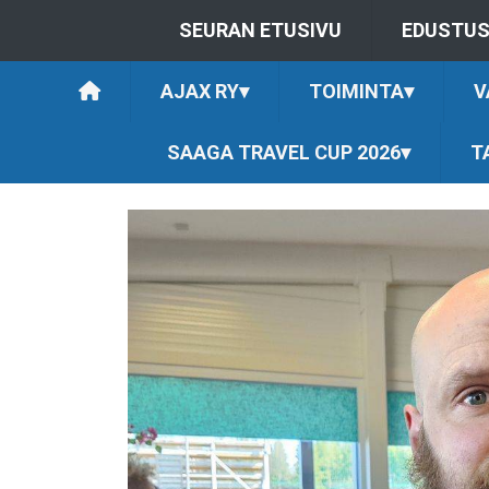
SEURAN ETUSIVU
EDUSTU
AJAX RY
▾
TOIMINTA
▾
V
SAAGA TRAVEL CUP 2026
▾
T