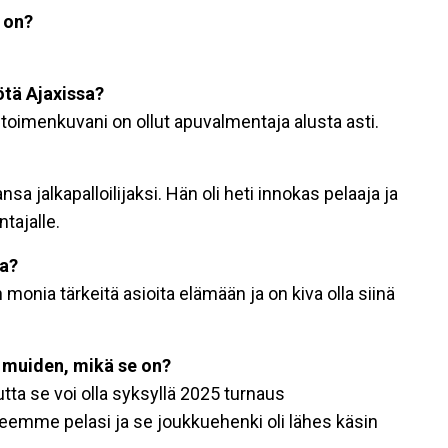
s on?
ötä Ajaxissa?
a toimenkuvani on ollut apuvalmentaja alusta asti.
nsa jalkapalloilijaksi. Hän oli heti innokas pelaaja ja
tajalle.
sa?
in monia tärkeitä asioita elämään ja on kiva olla siinä
e muiden, mikä se on?
tta se voi olla syksyllä 2025 turnaus
eemme pelasi ja se joukkuehenki oli lähes käsin