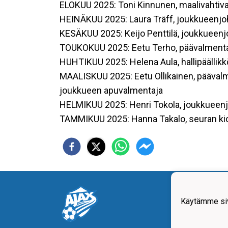
ELOKUU 2025: Toni Kinnunen, maalivahtiv
HEINÄKUU 2025: Laura Träff, joukkueenjo
KESÄKUU 2025: Keijo Penttilä, joukkueenj
TOUKOKUU 2025: Eetu Terho, päävalment
HUHTIKUU 2025: Helena Aula, hallipäälli
MAALISKUU 2025: Eetu Ollikainen, päävalm
joukkueen apuvalmentaja
HELMIKUU 2025: Henri Tokola, joukkueenj
TAMMIKUU 2025: Hanna Takalo, seuran ki
Ajax-
Y-tun
Käytämme siv
Kurik
p. 05