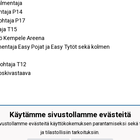
almentaja
htaja P14
ohtaja P17
aja T15
kkö Kempele Areena
entaja Easy Pojat ja Easy Tytöt sekä kolmen
ohtaja T12
oskivastaava
Käytämme sivustollamme evästeitä
Sarkkiranta ry
nus: 2121373-4
ustollamme evästeitä käyttökokemuksen parantamiseksi sekä to
kahaantie 7,
90440 Kempele
ja tilastollisiin tarkoituksiin.
0 3219980