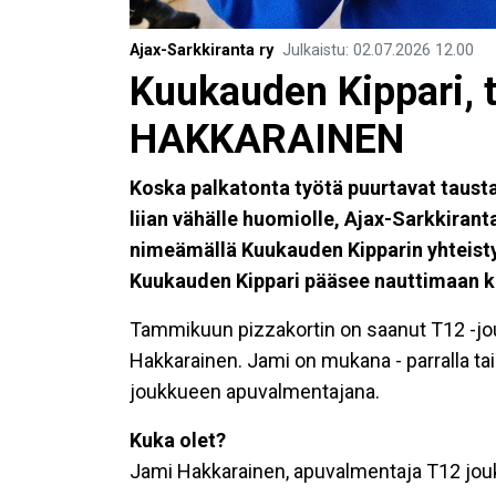
Ajax-Sarkkiranta ry
Julkaistu
:
02.07.2026
12.00
Kuukauden Kippari,
HAKKARAINEN
Koska palkatonta työtä puurtavat tausta
liian vähälle huomiolle, Ajax-Sarkkirant
nimeämällä Kuukauden Kipparin yhteistyö
Kuukauden Kippari pääsee nauttimaan k
Tammikuun pizzakortin on saanut T12 -
Hakkarainen. Jami on mukana - parralla ta
joukkueen apuvalmentajana.
Kuka olet?
Jami Hakkarainen, apuvalmentaja T12 jo