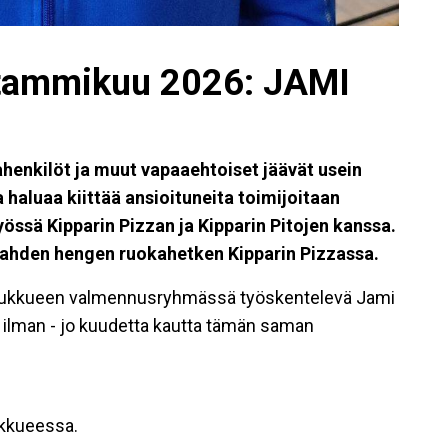
 tammikuu 2026: JAMI
henkilöt ja muut vapaaehtoiset jäävät usein
a haluaa kiittää ansioituneita toimijoitaan
ssä Kipparin Pizzan ja Kipparin Pitojen kanssa.
ahden hengen ruokahetken Kipparin Pizzassa.
joukkueen valmennusryhmässä työskentelevä Jami
i ilman - jo kuudetta kautta tämän saman
ukkueessa.