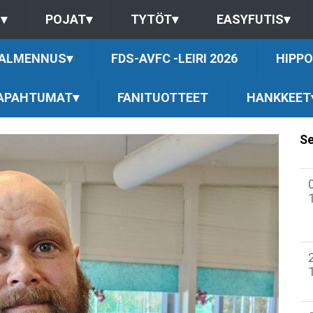
S
▾
POJAT
▾
TYTÖT
▾
EASYFUTIS
▾
ALMENNUS
▾
FDS-AVFC -LEIRI 2026
HIPPO
APAHTUMAT
▾
FANITUOTTEET
HANKKEET
Se