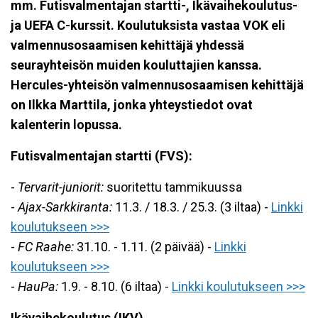
mm. Futisvalmentajan startti-, Ikävaihekoulutus-
ja UEFA C-kurssit. Koulutuksista vastaa VOK eli
valmennusosaamisen kehittäjä yhdessä
seurayhteisön muiden kouluttajien kanssa.
Hercules-yhteisön valmennusosaamisen kehittäjä
on Ilkka Marttila, jonka yhteystiedot ovat
kalenterin lopussa.
Futisvalmentajan startti (FVS):
-
Tervarit-juniorit:
suoritettu tammikuussa
-
Ajax-Sarkkiranta:
11.3. / 18.3. / 25.3. (3 iltaa) -
Linkki
koulutukseen >>>
-
FC Raahe:
31.10. - 1.11. (2 päivää) -
Linkki
koulutukseen >>>
-
HauPa:
1.9. - 8.10. (6 iltaa) -
Linkki koulutukseen >>>
Ikävaihekoulutus (IKV)